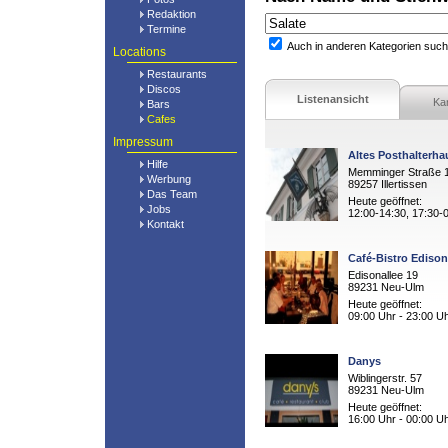
Redaktion
Termine
Auch in anderen Kategorien suc
Locations
Restaurants
Discos
Listenansicht
Ka
Bars
Cafes
Impressum
Altes Posthalterha
Hilfe
Memminger Straße 
Werbung
89257 Illertissen
Das Team
Heute geöffnet:
Jobs
12:00-14:30, 17:30-
Kontakt
Café-Bistro Ediso
Edisonallee 19
89231 Neu-Ulm
Heute geöffnet:
09:00 Uhr - 23:00 U
Danys
Wiblingerstr. 57
89231 Neu-Ulm
Heute geöffnet:
16:00 Uhr - 00:00 U