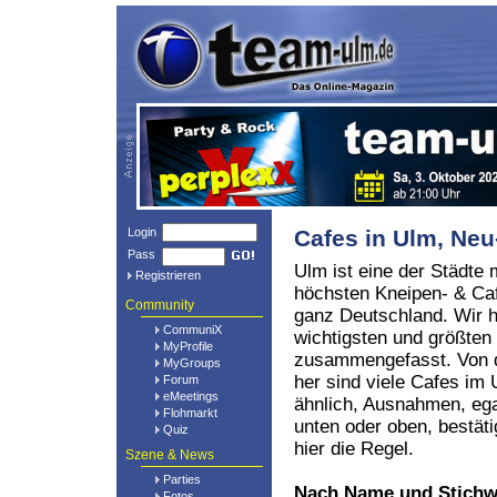
Login
Cafes in Ulm, N
Pass
Ulm ist eine der Städte 
Registrieren
höchsten Kneipen- & Caf
Community
ganz Deutschland. Wir h
CommuniX
wichtigsten und größten
MyProfile
zusammengefasst. Von d
MyGroups
her sind viele Cafes i
Forum
eMeetings
ähnlich, Ausnahmen, eg
Flohmarkt
unten oder oben, bestät
Quiz
hier die Regel.
Szene & News
Parties
Nach Name und Stichw
Fotos