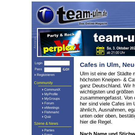
Login
Cafes in Ulm, N
Pass
Ulm ist eine der Städte 
Registrieren
höchsten Kneipen- & Caf
Community
ganz Deutschland. Wir h
CommuniX
wichtigsten und größten
MyProfile
zusammengefasst. Von d
MyGroups
her sind viele Cafes i
Forum
eMeetings
ähnlich, Ausnahmen, eg
Flohmarkt
unten oder oben, bestät
Quiz
hier die Regel.
Szene & News
Parties
Nach Name und Stichw
Fotos