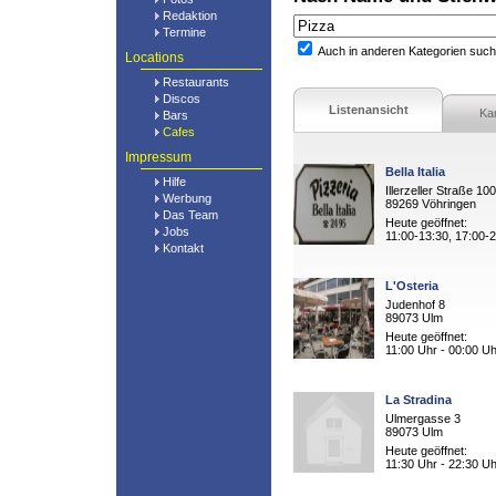
Redaktion
Termine
Auch in anderen Kategorien suc
Locations
Restaurants
Discos
Listenansicht
Ka
Bars
Cafes
Impressum
Bella Italia
Hilfe
Illerzeller Straße 100
Werbung
89269 Vöhringen
Das Team
Heute geöffnet:
Jobs
11:00-13:30, 17:00-
Kontakt
L'Osteria
Judenhof 8
89073 Ulm
Heute geöffnet:
11:00 Uhr - 00:00 Uh
La Stradina
Ulmergasse 3
89073 Ulm
Heute geöffnet:
11:30 Uhr - 22:30 Uh