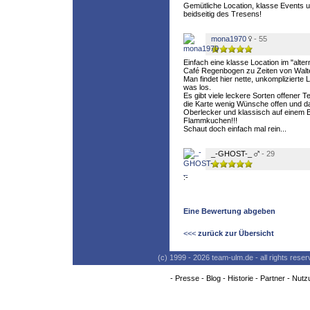
Gemütliche Location, klasse Events 
beidseitig des Tresens!
mona1970
- 55
Einfach eine klasse Location im "altern
Café Regenbogen zu Zeiten von Walte
Man findet hier nette, unkomplizierte 
was los.
Es gibt viele leckere Sorten offener T
die Karte wenig Wünsche offen und das
Oberlecker und klassisch auf einem Br
Flammkuchen!!!
Schaut doch einfach mal rein...
_-GHOST-_
- 29
:-
Eine Bewertung abgeben
<<<
zurück zur Übersicht
(c) 1999 - 2026 team-ulm.de - all rights res
-
Presse
-
Blog
-
Historie
-
Partner
-
Nutz