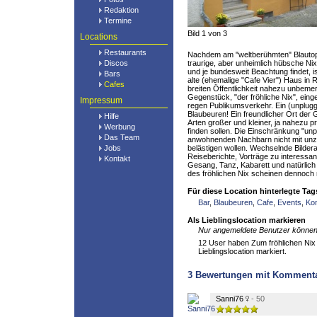
Redaktion
Termine
Bild 1 von 3
Locations
Restaurants
Nachdem am "weltberühmten" Blautopf
Discos
traurige, aber unheimlich hübsche Ni
und je bundesweit Beachtung findet, is
Bars
alte (ehemalige "Cafe Vier") Haus in
Cafes
breiten Öffentlichkeit nahezu unbeme
Gegenstück, "der fröhliche Nix", eing
Impressum
regen Publikumsverkehr. Ein (unplugg
Blaubeuren! Ein freundlicher Ort der G
Hilfe
Arten großer und kleiner, ja nahezu p
Werbung
finden sollen. Die Einschränkung "unpl
Das Team
anwohnenden Nachbarn nicht mit un
Jobs
belästigen wollen. Wechselnde Bilder
Reiseberichte, Vorträge zu interessa
Kontakt
Gesang, Tanz, Kabarett und natürlich 
des fröhlichen Nix scheinen dennoch
Für diese Location hinterlegte Tag
Bar
,
Blaubeuren
,
Cafe
,
Events
,
Ko
Als Lieblingslocation markieren
Nur angemeldete Benutzer können 
12 User haben Zum fröhlichen Nix 
Lieblingslocation markiert.
3
Bewertungen mit Komment
Sanni76
- 50