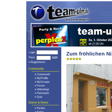
Login
Zum fröhlichen Ni
Pass
Registrieren
Community
CommuniX
MyProfile
MyGroups
Forum
eMeetings
Flohmarkt
Quiz
Szene & News
Parties
Fotos