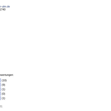
er-ulm.de
01740
wertungen
(10)
(9)
(1)
(0)
(1)
 31