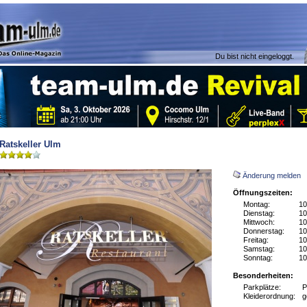
Du bist nicht eingeloggt.
Ratskeller Ulm
Änderung melden
Öffnungszeiten:
Montag:
10
Dienstag:
10
Mittwoch:
10
Donnerstag:
10
Freitag:
10
Samstag:
10
Sonntag:
10
Besonderheiten:
Parkplätze:
P
Kleiderordnung:
g