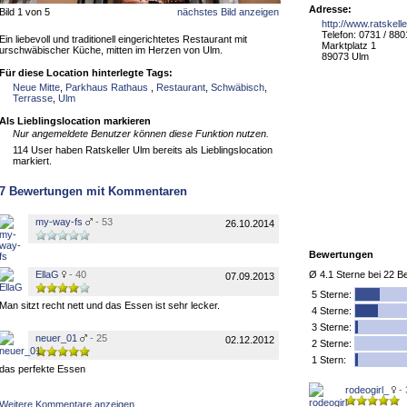
Adresse:
Bild 1 von 5
nächstes Bild anzeigen
http://www.ratskell
Telefon: 0731 / 88
Ein liebevoll und traditionell eingerichtetes Restaurant mit
Marktplatz 1
urschwäbischer Küche, mitten im Herzen von Ulm.
89073 Ulm
Für diese Location hinterlegte Tags:
Neue Mitte
,
Parkhaus Rathaus
,
Restaurant
,
Schwäbisch
,
Terrasse
,
Ulm
Als Lieblingslocation markieren
Nur angemeldete Benutzer können diese Funktion nutzen.
114 User haben Ratskeller Ulm bereits als Lieblingslocation
markiert.
7
Bewertungen mit Kommentaren
my-way-fs
- 53
26.10.2014
Bewertungen
EllaG
- 40
Ø
4.1
Sterne bei
22
Be
07.09.2013
5
Sterne:
Man sitzt recht nett und das Essen ist sehr lecker.
4 Sterne:
3 Sterne:
neuer_01
- 25
02.12.2012
2 Sterne:
1 Stern:
das perfekte Essen
rodeogirl_
-
Weitere Kommentare anzeigen...