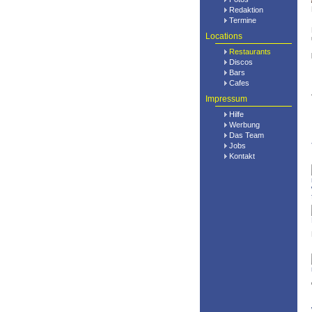
Redaktion
Termine
Locations
Restaurants
Discos
Bars
Cafes
Impressum
Hilfe
Werbung
Das Team
Jobs
Kontakt