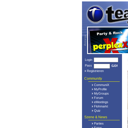
Login
Pass
Registrieren
Community
CommuniX
MyProfile
MyGroups
Forum
eMeetings
Flohmarkt
Quiz
Szene & News
Parties
Fotos