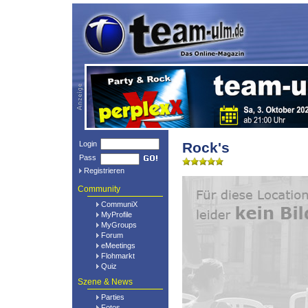
Login
Rock's
Pass
Registrieren
Community
CommuniX
MyProfile
MyGroups
Forum
eMeetings
Flohmarkt
Quiz
Szene & News
Parties
Fotos