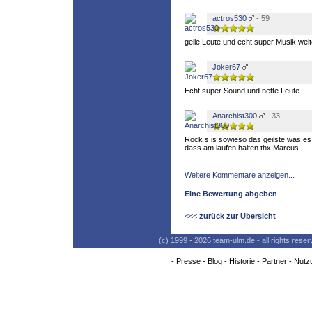
actros530
- 59
geile Leute und echt super Musik weit
Joker67
Echt super Sound und nette Leute.
Anarchist300
- 33
Rock s is sowieso das geilste was es 
dass am laufen halten thx Marcus
Weitere Kommentare anzeigen...
Eine Bewertung abgeben
<<<
zurück zur Übersicht
(c) 1999 - 2026 team-ulm.de - all rights res
-
Presse
-
Blog
-
Historie
-
Partner
-
Nutz