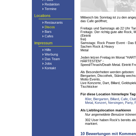
Redaktion
Termine
Locations
Mittwoch bis Sonntag ist zu den ang
das Cafe geöffnet;
Restaurants
Discos
Freitags und Samstags ab 22 Uhr Tan
Bars
Freitags: Der richtig gute alte Rock, 
(Eintritt
Cafes
frei)
Impressum
Samstags: Rock Power Event - Das Be
Sachen Rock & Heavy
Hilfe
Metal
Werbung
Jeden letzen Freitag im Monat "H
Das Team
HÄRTESTEN" -
Jobs
Speed/Thrash/Death Metal. Eintritt Fre
Kontakt
Als Besonderheiten werden geboten:
Biergarten, Discothek, Ständig wech
Motto Events,
Live Konzerte, Dart, Billard, Geldspie
Tischkicker
Für diese Location hinterlegte Tag
80er
,
Biergarten
,
Billard
,
Cafe
,
Clu
Metal
,
Konzert
,
Nersingen
,
Party
,
Als Lieblingslocation markieren
Nur angemeldete Benutzer können 
302 User haben Rock's bereits als 
markiert.
10
Bewertungen mit Kommen