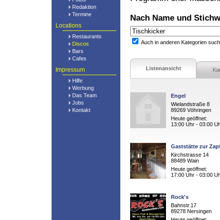
Redaktion
Termine
Nach Name und Stichw
Locations
Restaurants
Auch in anderen Kategorien suc
Discos
Bars
Cafes
Listenansicht
Impressum
Ka
Hilfe
Werbung
Das Team
Engel
Jobs
Wielandstraße 8
Kontakt
89269 Vöhringen
Heute geöffnet:
13:00 Uhr - 03:00 U
Gaststätte zur Zap
Kirchstrasse 14
88489 Wain
Heute geöffnet:
17:00 Uhr - 03:00 U
Rock's
Bahnstr.17
89278 Nersingen
Heute geöffnet: