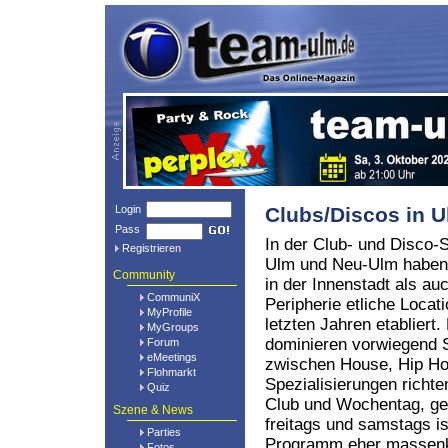
Login
Clubs/Discos in 
Pass
In der Club- und Disco-
Registrieren
Ulm und Neu-Ulm haben
Community
in der Innenstadt als au
CommuniX
Peripherie etliche Locat
MyProfile
letzten Jahren etabliert.
MyGroups
dominieren vorwiegend
Forum
eMeetings
zwischen House, Hip H
Flohmarkt
Spezialisierungen richte
Quiz
Club und Wochentag, gene
Szene & News
freitags und samstags is
Parties
Programm eher massenk
Fotos