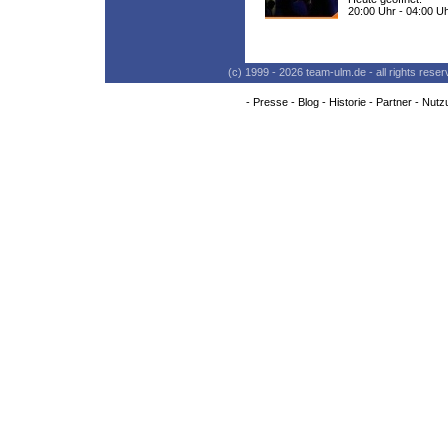
20:00 Uhr - 04:00 U
(c) 1999 - 2026 team-ulm.de - all rights res
-
Presse
-
Blog
-
Historie
-
Partner
-
Nutz