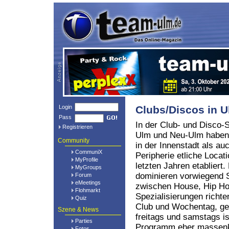
Login
Clubs/Discos in 
Pass
In der Club- und Disco-
Registrieren
Ulm und Neu-Ulm haben
Community
in der Innenstadt als au
CommuniX
Peripherie etliche Locat
MyProfile
letzten Jahren etabliert.
MyGroups
dominieren vorwiegend
Forum
eMeetings
zwischen House, Hip H
Flohmarkt
Spezialisierungen richte
Quiz
Club und Wochentag, gene
Szene & News
freitags und samstags is
Parties
Programm eher massenk
Fotos