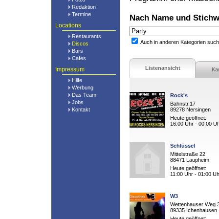
Redaktion
Termine
Nach Name und Stichw
Locations
Restaurants
Auch in anderen Kategorien suc
Discos
Bars
Cafes
Listenansicht
Impressum
Ka
Hilfe
Werbung
Das Team
Rock's
Jobs
Bahnstr.17
Kontakt
89278 Nersingen
Heute geöffnet:
16:00 Uhr - 00:00 U
Schlüssel
Mittelstraße 22
88471 Laupheim
Heute geöffnet:
11:00 Uhr - 01:00 Uh
W3
Wettenhauser Weg 
89335 Ichenhausen
Heute geöffnet: