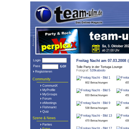
Login
Freitag Nacht
am 07.03.2008 
Pass
Tolle Party in der Tortuga Lounge
Fotograf:
528kabodo
Registrieren
Community
602 Betrachtungen
45
CommuniX
MyProfile
MyGroups
833 Betrachtungen
45
Forum
eMeetings
Flohmarkt
538 Betrachtungen
46
Quiz
Szene & News
470 Betrachtungen
43
Parties
Fotos