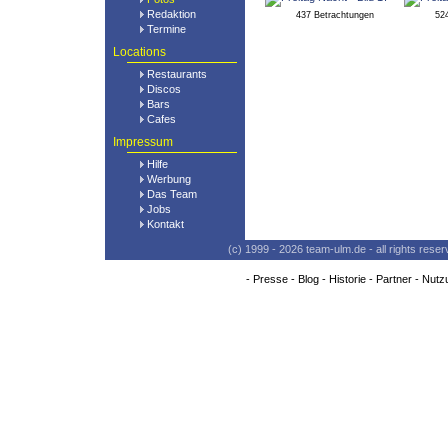
Redaktion
437 Betrachtungen
52
Termine
Locations
Restaurants
Discos
Bars
Cafes
Impressum
Hilfe
Werbung
Das Team
Jobs
Kontakt
(c) 1999 - 2026 team-ulm.de - all rights res
-
Presse
-
Blog
-
Historie
-
Partner
-
Nutz