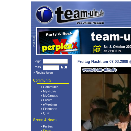
Login
Freitag Nacht am 07.03.2008 
Pass
Registrieren
Community
CommuniX
MyProfile
MyGroups
Forum
eMeetings
Flohmarkt
Quiz
Szene & News
Parties
Fotos