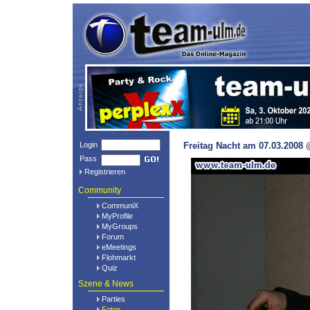
Login
Freitag Nacht am 07.03.2008 
Pass
Registrieren
Community
CommuniX
MyProfile
MyGroups
Forum
eMeetings
Flohmarkt
Quiz
Szene & News
Parties
Fotos