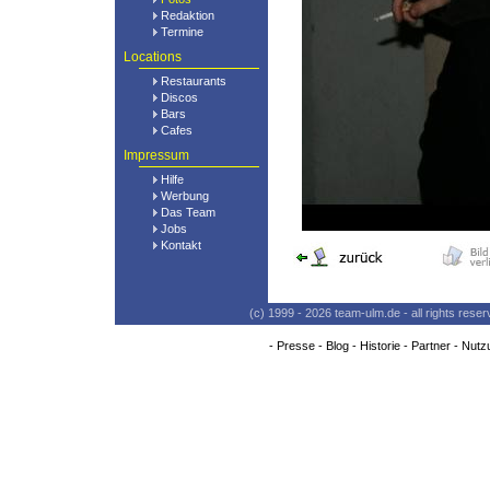
Redaktion
Termine
Locations
Restaurants
Discos
Bars
Cafes
Impressum
Hilfe
Werbung
Das Team
Jobs
Kontakt
(c) 1999 - 2026 team-ulm.de - all rights res
-
Presse
-
Blog
-
Historie
-
Partner
-
Nutz