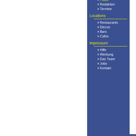
Redaktion
Termine
Locations
Restaurants
Discos
Bars
Cafes
Impressum
Hilfe
Werbung
Das Team
Jobs
Kontakt