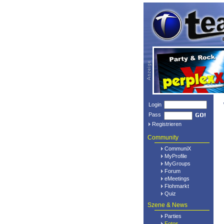
Login
Pass
Registrieren
Community
CommuniX
MyProfile
MyGroups
Forum
eMeetings
Flohmarkt
Quiz
Szene & News
Parties
Fotos