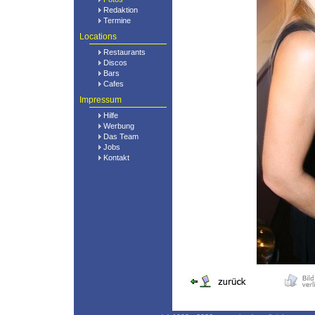
Redaktion
Termine
Locations
Restaurants
Discos
Bars
Cafes
Impressum
Hilfe
Werbung
Das Team
Jobs
Kontakt