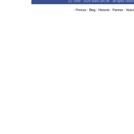
(c) 1999 - 2026 team-ulm.de - all rights res
-
Presse
-
Blog
-
Historie
-
Partner
-
Nutz