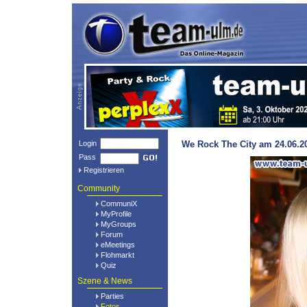
Login
We Rock The City am 24.06.20
Pass
Registrieren
Community
CommuniX
MyProfile
MyGroups
Forum
eMeetings
Flohmarkt
Quiz
Szene & News
Parties
Fotos