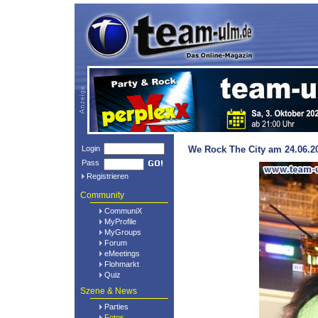
Login
We Rock The City am 24.06.20
Pass
Registrieren
Community
CommuniX
MyProfile
MyGroups
Forum
eMeetings
Flohmarkt
Quiz
Szene & News
Parties
Fotos