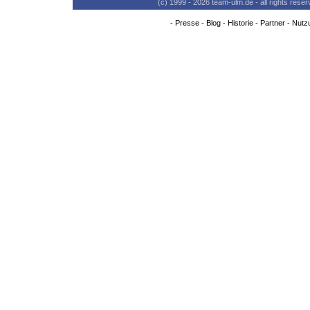
(c) 1999 - 2026 team-ulm.de - all rights res
-
Presse
-
Blog
-
Historie
-
Partner
-
Nutz