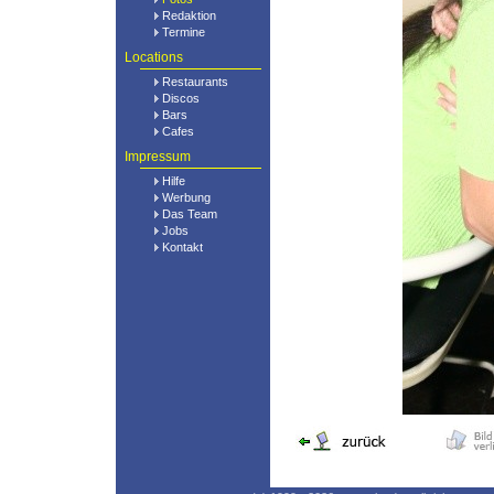
Redaktion
Termine
Locations
Restaurants
Discos
Bars
Cafes
Impressum
Hilfe
Werbung
Das Team
Jobs
Kontakt