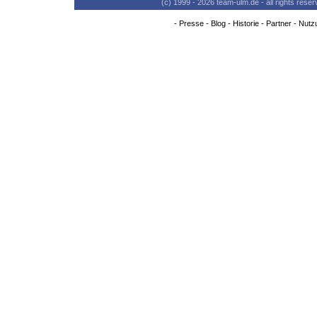
(c) 1999 - 2026 team-ulm.de - all rights res
-
Presse
-
Blog
-
Historie
-
Partner
-
Nutz