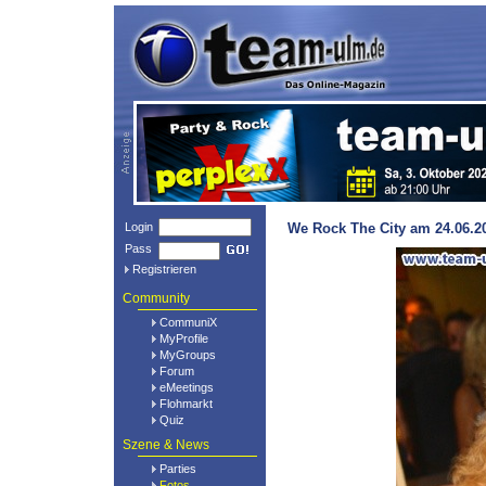
Login
We Rock The City am 24.06.20
Pass
Registrieren
Community
CommuniX
MyProfile
MyGroups
Forum
eMeetings
Flohmarkt
Quiz
Szene & News
Parties
Fotos