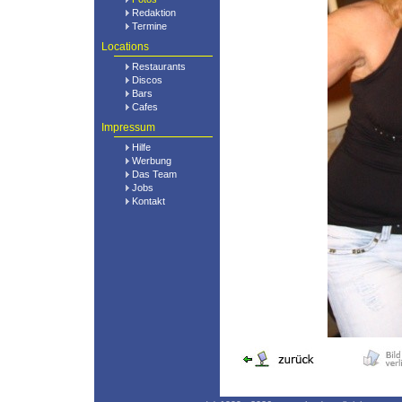
Redaktion
Termine
Locations
Restaurants
Discos
Bars
Cafes
Impressum
Hilfe
Werbung
Das Team
Jobs
Kontakt