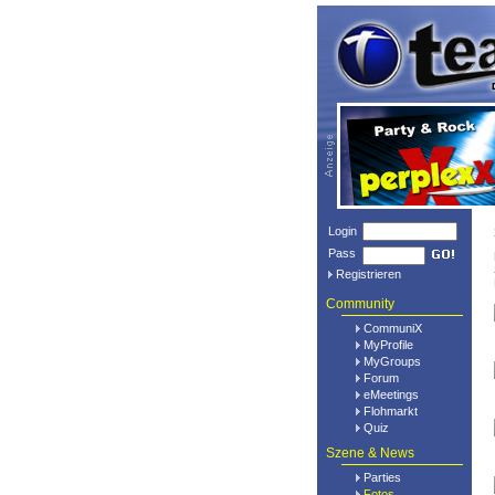
Login
Pass
Registrieren
Community
CommuniX
MyProfile
MyGroups
Forum
eMeetings
Flohmarkt
Quiz
Szene & News
Parties
Fotos