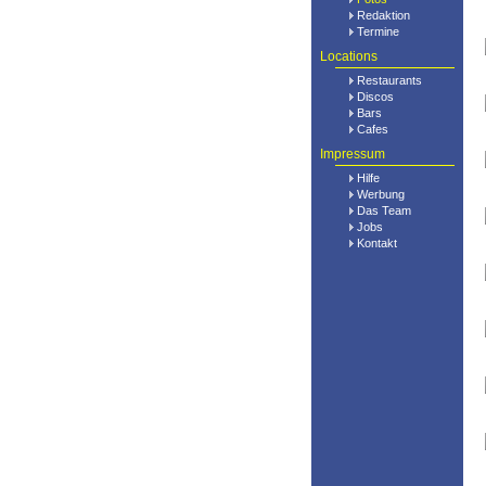
Redaktion
Termine
Locations
Restaurants
Discos
Bars
Cafes
Impressum
Hilfe
Werbung
Das Team
Jobs
Kontakt