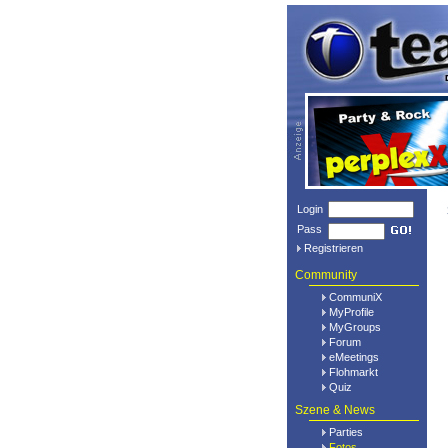
Login
Pass
Registrieren
Community
CommuniX
MyProfile
MyGroups
Forum
eMeetings
Flohmarkt
Quiz
Szene & News
Parties
Fotos