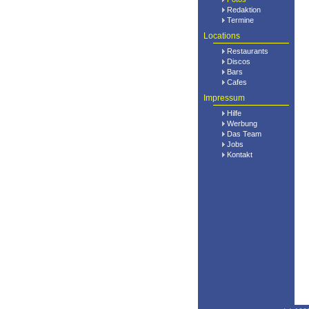
Redaktion
Termine
Locations
Restaurants
Discos
Bars
Cafes
Impressum
Hilfe
Werbung
Das Team
Jobs
Kontakt