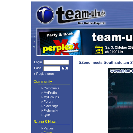
Login
SZene meets Southside am 29
Pass
Registrieren
Community
CommuniX
MyProfile
MyGroups
Forum
eMeetings
Flohmarkt
Quiz
Szene & News
Parties
Fotos