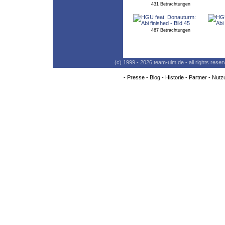
431 Betrachtungen
467 Betrachtungen
(c) 1999 - 2026 team-ulm.de - all rights res
-
Presse
-
Blog
-
Historie
-
Partner
-
Nutz