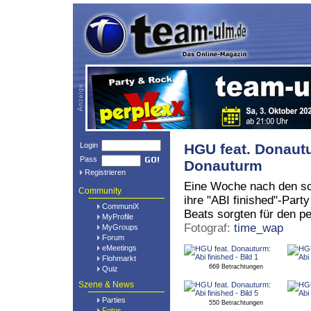
Login
HGU feat. Donautu
Pass
Donauturm
Registrieren
Eine Woche nach den sch
Community
ihre "ABI finished"-Par
CommuniX
Beats sorgten für den p
MyProfile
Fotograf:
time_wap
MyGroups
Forum
eMeetings
Flohmarkt
669 Betrachtungen
Quiz
Szene & News
Parties
550 Betrachtungen
Fotos