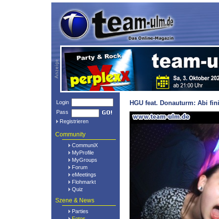
Login
HGU feat. Donauturm: Abi fin
Pass
Registrieren
Community
CommuniX
MyProfile
MyGroups
Forum
eMeetings
Flohmarkt
Quiz
Szene & News
Parties
Fotos