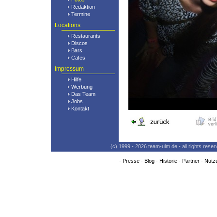
Redaktion
Termine
Locations
Restaurants
Discos
Bars
Cafes
Impressum
Hilfe
Werbung
Das Team
Jobs
Kontakt
(c) 1999 - 2026 team-ulm.de - all rights res
-
Presse
-
Blog
-
Historie
-
Partner
-
Nutz