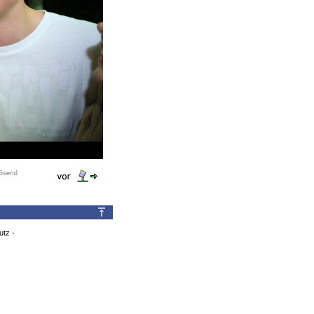
utz
-