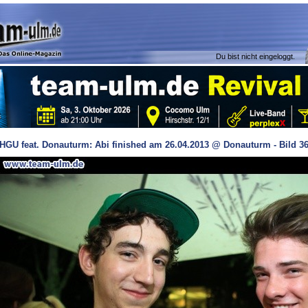
Du bist nicht eingeloggt.
HGU feat. Donauturm: Abi finished am 26.04.2013 @ Donauturm - Bild 3