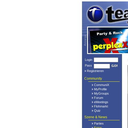
Login
Pass
Registrieren
Community
CommuniX
MyProfile
MyGroups
Forum
eMeetings
Flohmarkt
Quiz
Szene & News
Parties
Fotos