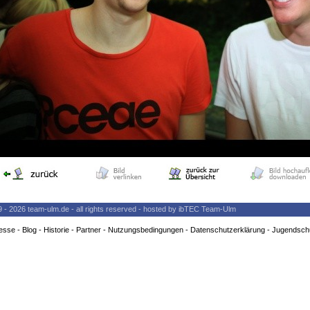
9 - 2026 team-ulm.de - all rights reserved - hosted by ibTEC Team-Ulm
esse
-
Blog
-
Historie
-
Partner
-
Nutzungsbedingungen
-
Datenschutzerklärung
-
Jugendsch