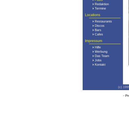
Redaktion
Termine
Locations
Restaurants
Discos
Bars
Cafes
Impressum
Hilfe
Werbung
Das Team
Jobs
Kontakt
(c) 199
-
Pr