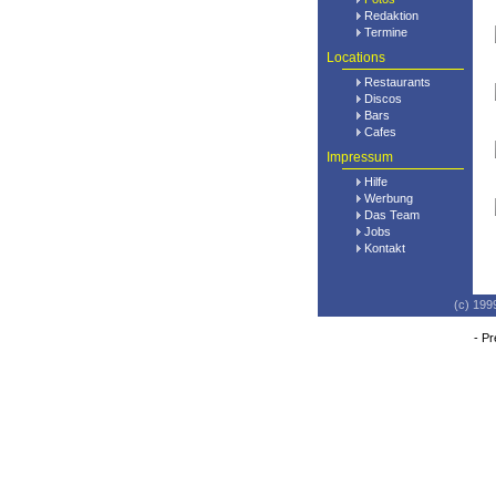
Redaktion
Termine
Locations
Restaurants
Discos
Bars
Cafes
Impressum
Hilfe
Werbung
Das Team
Jobs
Kontakt
(c) 199
-
Pr