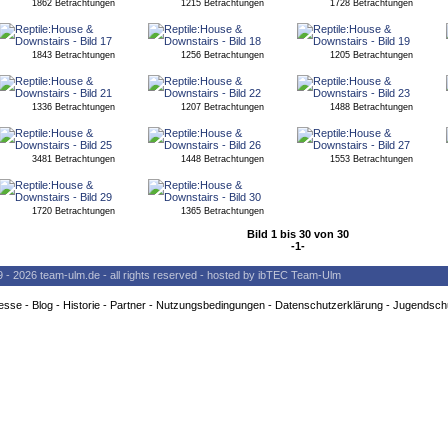
1862 Betrachtungen
1215 Betrachtungen
1728 Betrachtungen
1843 Betrachtungen
1256 Betrachtungen
1205 Betrachtungen
1336 Betrachtungen
1207 Betrachtungen
1488 Betrachtungen
3481 Betrachtungen
1448 Betrachtungen
1553 Betrachtungen
1720 Betrachtungen
1365 Betrachtungen
Bild 1 bis 30 von 30
-1-
9 - 2026 team-ulm.de - all rights reserved - hosted by ibTEC Team-Ulm
esse
-
Blog
-
Historie
-
Partner
-
Nutzungsbedingungen
-
Datenschutzerklärung
-
Jugendsch