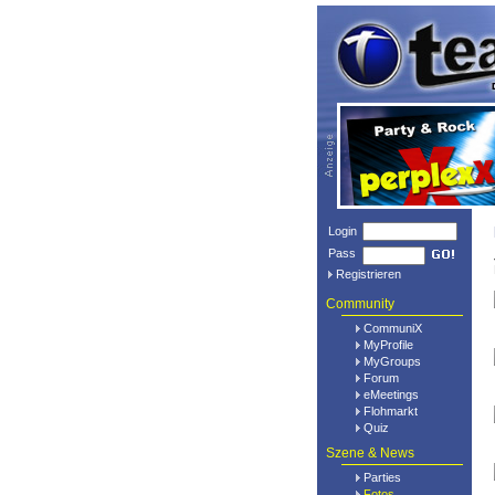
Login
Pass
Registrieren
Community
CommuniX
MyProfile
MyGroups
Forum
eMeetings
Flohmarkt
Quiz
Szene & News
Parties
Fotos