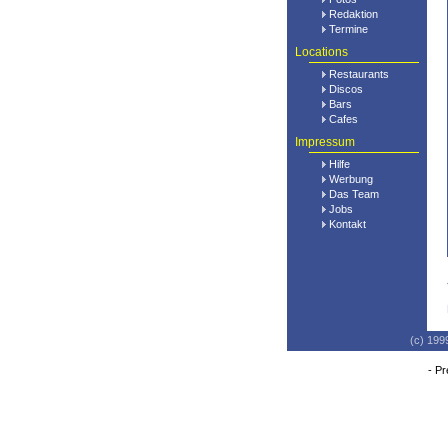
Redaktion
Termine
Locations
Restaurants
Discos
Bars
Cafes
Impressum
Hilfe
Werbung
Das Team
Jobs
Kontakt
(c) 199
-
Pr