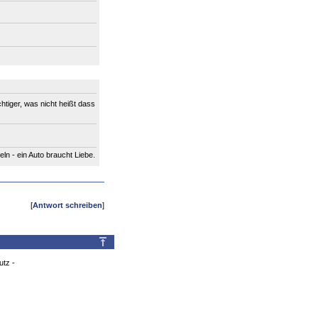
tiger, was nicht heißt dass
n - ein Auto braucht Liebe.
[
Antwort schreiben
]
utz
-