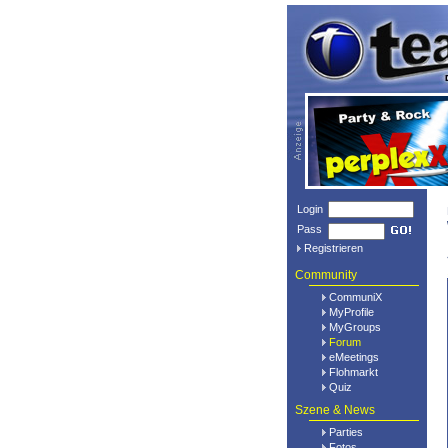
Login
Pass
Registrieren
Community
CommuniX
MyProfile
MyGroups
Forum
eMeetings
Flohmarkt
Quiz
Szene & News
Parties
Fotos