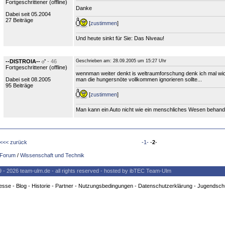
Fortgeschrittener (
offline
)
Danke
Dabei seit 05.2004
27 Beiträge
[
zustimmen
]
Und heute sinkt für Sie: Das Niveau!
--DISTROIA--
- 46
Geschrieben am:
28.09.2005 um 15:27 Uhr
Fortgeschrittener (
offline
)
wennman weiter denkt is weltraumforschung denk ich mal wich
Dabei seit 08.2005
man die hungersnöte vollkommen ignorieren sollte...
95 Beiträge
[
zustimmen
]
Man kann ein Auto nicht wie ein menschliches Wesen behandel
<<< zurück
-1-
-
2
-
Forum
/
Wissenschaft und Technik
9 - 2026 team-ulm.de - all rights reserved - hosted by ibTEC Team-Ulm
esse
-
Blog
-
Historie
-
Partner
-
Nutzungsbedingungen
-
Datenschutzerklärung
-
Jugendsch