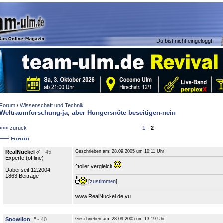
Du bist nicht eingeloggt.
Forum
/
Wissenschaft und Technik
Weltraumforschung-ja, aber Hungersnöte beseitigen-nein
<<< zurück
-1-
-
2
-
RealNuckel
- 45
Geschrieben am:
28.09.2005 um 10:11 Uhr
Experte (
offline
)
^toller vergleich
Dabei seit 12.2004
1863 Beiträge
[
zustimmen
]
www.RealNuckel.de.vu
Snowlion
- 40
Geschrieben am:
28.09.2005 um 13:19 Uhr