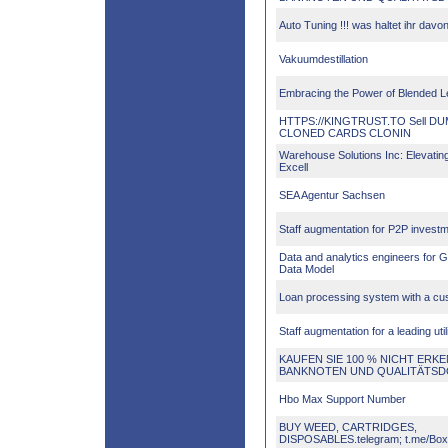
Auto Tuning !!! was haltet ihr dav
Vakuumdestillation
Embracing the Power of Blended 
HTTPS://KINGTRUST.TO Sell D
CLONED CARDS CLONIN
Warehouse Solutions Inc: Elevating
Excell
SEA Agentur Sachsen
Staff augmentation for P2P invest
Data and analytics engineers for G
Data Model
Loan processing system with a c
Staff augmentation for a leading uti
KAUFEN SIE 100 % NICHT ERK
BANKNOTEN UND QUALITÄTS
Hbo Max Support Number
BUY WEED, CARTRIDGES,
DISPOSABLES.telegram; t.me/B