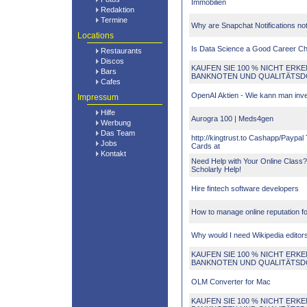
Immobilien
Redaktion
Termine
Why are Snapchat Notifications n
Locations
Is Data Science a Good Career C
Restaurants
Discos
KAUFEN SIE 100 % NICHT ERK
Bars
BANKNOTEN UND QUALITÄTS
Cafes
OpenAI Aktien - Wie kann man inv
Impressum
Hilfe
Aurogra 100 | Meds4gen
Werbung
Das Team
http://kingtrust.to Cashapp/Paypal
Jobs
Cards at
Kontakt
Need Help with Your Online Class
Scholarly Help!
Hire fintech software developers
How to manage online reputation fo
Why would I need Wikipedia editors
KAUFEN SIE 100 % NICHT ERK
BANKNOTEN UND QUALITÄTS
OLM Converter for Mac
KAUFEN SIE 100 % NICHT ERK