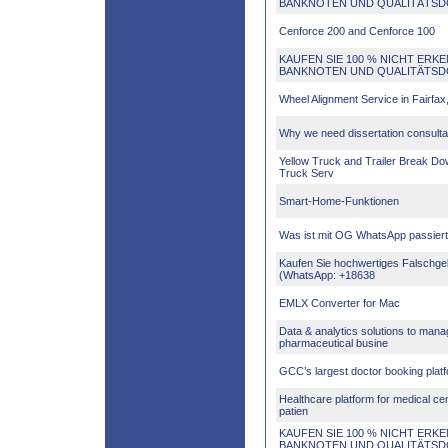
BANKNOTEN UND QUALITÄTS
Cenforce 200 and Cenforce 100
KAUFEN SIE 100 % NICHT ERK
BANKNOTEN UND QUALITÄTS
Wheel Alignment Service in Fairfax,
Why we need dissertation consult
Yellow Truck and Trailer Break D
Truck Serv
Smart-Home-Funktionen
Was ist mit OG WhatsApp passier
Kaufen Sie hochwertiges Falschgel
(WhatsApp: +18638
EMLX Converter for Mac
Data & analytics solutions to mana
pharmaceutical busine
GCC’s largest doctor booking plat
Healthcare platform for medical ce
patien
KAUFEN SIE 100 % NICHT ERK
BANKNOTEN UND QUALITÄTS