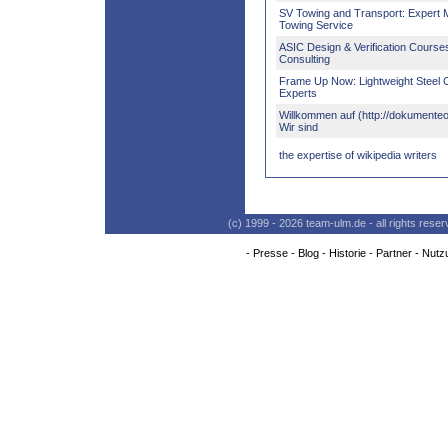
SV Towing and Transport: Expert M
Towing Service
ASIC Design & Verification Course
Consulting
Frame Up Now: Lightweight Steel 
Experts
Willkommen auf (http://dokumenteo
Wir sind
the expertise of wikipedia writers
(c) 1999 - 2026 team-ulm.de - all rights res
-
Presse
-
Blog
-
Historie
-
Partner
-
Nutz