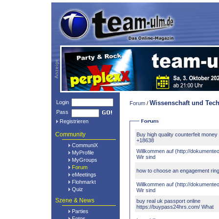
Login
Wissenschaft und Tech
Forum
/
Pass
Registrieren
Community
Buy high quality counterfeit money
+18638
CommuniX
Willkommen auf (http://dokumenteo
MyProfile
Wir sind
MyGroups
Forum
how to choose an engagement rin
eMeetings
Flohmarkt
Willkommen auf (http://dokumenteo
Quiz
Wir sind
Szene & News
buy real uk passport online
https://buypass24hrs.com/ What
Parties
Fotos