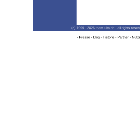
(c) 1999 - 2026 team-ulm.de - all rights res
-
Presse
-
Blog
-
Historie
-
Partner
-
Nutz