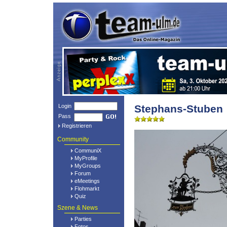
Login
Stephans-Stuben
Pass
Registrieren
Community
CommuniX
MyProfile
MyGroups
Forum
eMeetings
Flohmarkt
Quiz
Szene & News
Parties
Fotos