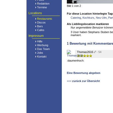
Redaktion
Bild 1 von 2
Termine
Locations
Für diese Location hinterlegte Tag
Catering
,
Kochkurs
,
Neu-Ulm
,
Par
Restaurants
Discos
Als Lieblingslocation markieren
Bars
Nur angemeldete Benutzer können 
Cafes
3 User haben Stephans-Stuben bere
markiert.
Impressum
Hilfe
1
Bewertung mit Kommentar
Werbung
Das Team
Thomas2616
- 54
Jobs
Kontakt
:daumenhoch:
Eine Bewertung abgeben
<<<
zurück zur Übersicht