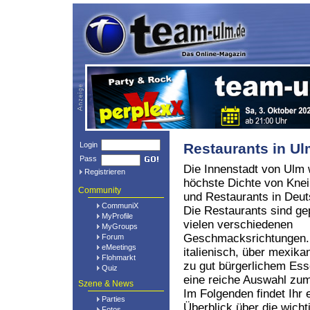
Login
Restaurants in U
Pass
Die Innenstadt von Ulm 
Registrieren
höchste Dichte von Kne
Community
und Restaurants in Deut
CommuniX
Die Restaurants sind ge
MyProfile
vielen verschiedenen
MyGroups
Geschmacksrichtungen.
Forum
eMeetings
italienisch, über mexikan
Flohmarkt
zu gut bürgerlichem Ess
Quiz
eine reiche Auswahl z
Szene & News
Im Folgenden findet Ihr 
Parties
Überblick über die wich
Fotos