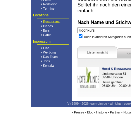
Solltet ihr noch den ein
Redaktion
Termine
einfach.
Locations
Nach Name und Stichw
Restaurants
Discos
Bars
Cafes
Auch in anderen Kategorien suc
Impressum
Hilfe
Werbung
Listenansicht
Ka
Das Team
Jobs
Kontakt
Hotel & Restaurant
Lindenstrasse 51
89584 Ehingen
Heute geöffnet:
06:00 Uhr - 00:00 U
(c) 1999 - 2026 team-ulm.de - all rights res
-
Presse
-
Blog
-
Historie
-
Partner
-
Nutz