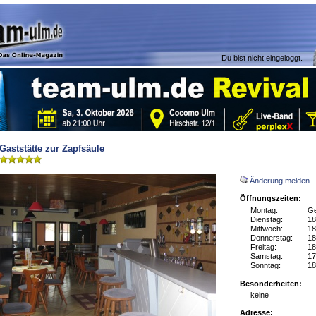
Du bist nicht eingeloggt.
Gaststätte zur Zapfsäule
Änderung melden
Öffnungszeiten:
Montag:
Ge
Dienstag:
18
Mittwoch:
18
Donnerstag:
18
Freitag:
18
Samstag:
17
Sonntag:
18
Besonderheiten:
keine
Adresse: