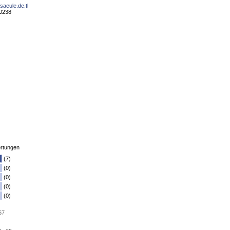
saeule.de.tl
10238
rtungen
(7)
(0)
(0)
(0)
(0)
67