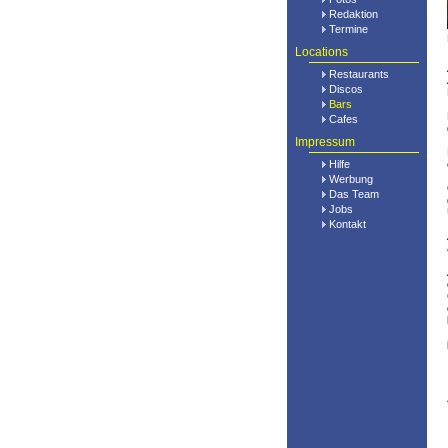
Redaktion
Termine
Locations
Restaurants
Discos
Bars
Cafes
Impressum
Hilfe
Werbung
Das Team
Jobs
Kontakt