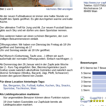
http://www.zur-zapf
Telefon: 0157/758
Kirchstrasse 14
Bild 1 von 5
nächstes Bild anzeigen
88489 Wain
Ab der neuen Fußballsaison ist immer eine halbe Stunde vor
Anpfiff des Spiels geöffnet. Es gibt durchgehen warme und kalte
Küche.
Der ultimative Treff für Jung und Alt. Zur neuen Fussball Saison
gibts auch Sky und wir dürfen uns dann Sportsbar nennen.
Des weiteren haben wir einen schönen Biergarten, der zum
chilligen Beisammensitzen einlädt.
Öffnungszeiten: Wir haben von Dienstag bis Freitag ab 18 Uhr
geöffnet und Samstag ab 17
Uhr und Sonntag wieder ab 18 Uhr geöffnet.
Auf Wunsch (Geburtstag, Taufe usw....) öffnen wir auch
außerhalb der normalen Öffnungszeiten. Einfach nachfragen ;-)
Bewertungen
Ab Donnerstag den 26.Januar wird in der Zapfe jede Woche
der 2.- €uro Tag eingeführt. Bier, Biermischgetränke (auch
Ø
5
Sterne bei
7
Bewe
Goißa) sowie natürlich alkoholfreie Getränke und natürlich auch
diverse Schnäpse (Wodka, Bacardi, Jägi, Pfeffi, Schwarzer)
5
Sterne:
kosten den ganzen Abend nen Zwoier.
4 Sterne:
Für diese Location hinterlegte Tags:
3 Sterne:
Bar
,
Biergarten
,
Eis
,
Fußball
,
Kaffee
,
Kuchen
,
Sky
,
Snacks
,
2 Sterne:
Sportsbar
,
Tischkicker
,
Wain
1 Stern:
Als Lieblingslocation markieren
Nur angemeldete Benutzer können diese Funktion nutzen.
Guggi759
- 
19 User haben Gaststätte zur Zapfsäule bereits als
Lieblingslocation markiert.