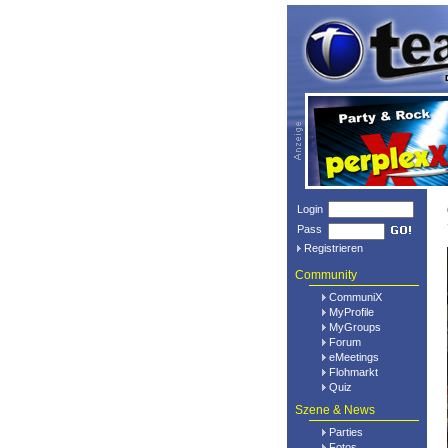
Login
Pass
Registrieren
Community
CommuniX
MyProfile
MyGroups
Forum
eMeetings
Flohmarkt
Quiz
Szene & News
Parties
Fotos