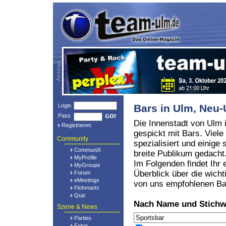
Login
Bars in Ulm, Ne
Pass
Die Innenstadt von Ulm i
Registrieren
gespickt mit Bars. Viele
Community
spezialisiert und einige 
CommuniX
breite Publikum gedacht
MyProfile
Im Folgenden findet Ihr 
MyGroups
Überblick über die wicht
Forum
eMeetings
von uns empfohlenen Ba
Flohmarkt
Quiz
Nach Name und Stichw
Szene & News
Parties
Fotos