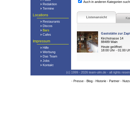
Auch in anderen Kategorien suc
Redaktion
Termine
Locations
Listenansicht
Ka
Restaurants
Discos
Bars
Gaststätte zur Zap
Cafes
Kirchstrasse 14
Impressum
88489 Wain
Heute geöffnet:
Hilfe
18:00 Uhr - 01:00 U
Werbung
Das Team
Jobs
Kontakt
(c) 1999 - 2026 team-ulm.de - all rights res
-
Presse
-
Blog
-
Historie
-
Partner
-
Nutz