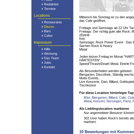
Redaktion
Termine
Locations
Mittwoch bis Sonntag ist zu den ang
das Cafe geöffnet;
Restaurants
Discos
Freitags und Samstags ab 22 Uhr Tan
Bars
Freitags: Der richtig gute alte Rock, 
(Eintritt
Cafes
frei)
Impressum
Samstags: Rock Power Event - Das Be
Sachen Rock & Heavy
Hilfe
Metal
Werbung
Jeden letzen Freitag im Monat "H
Das Team
HÄRTESTEN" -
Jobs
Speed/Thrash/Death Metal. Eintritt Fre
Kontakt
Als Besonderheiten werden geboten:
Biergarten, Discothek, Ständig wech
Motto Events,
Live Konzerte, Dart, Billard, Geldspie
Tischkicker
Für diese Location hinterlegte Tag
80er
,
Biergarten
,
Billard
,
Cafe
,
Clu
Metal
,
Konzert
,
Nersingen
,
Party
,
Als Lieblingslocation markieren
Nur angemeldete Benutzer können 
302 User haben Rock's bereits als 
markiert.
10
Bewertungen mit Kommen