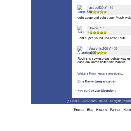
actros530
- 59
geile Leute und echt super Musik weit
Joker67
Echt super Sound und nette Leute.
Anarchist300
- 33
Rock s is sowieso das geilste was es 
dass am laufen halten thx Marcus
Weitere Kommentare anzeigen...
Eine Bewertung abgeben
<<<
zurück zur Übersicht
(c) 1999 - 2026 team-ulm.de - all rights res
-
Presse
-
Blog
-
Historie
-
Partner
-
Nutz