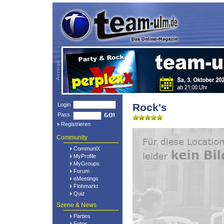
Login
Rock's
Pass
Registrieren
Community
CommuniX
MyProfile
MyGroups
Forum
eMeetings
Flohmarkt
Quiz
Szene & News
Parties
Fotos