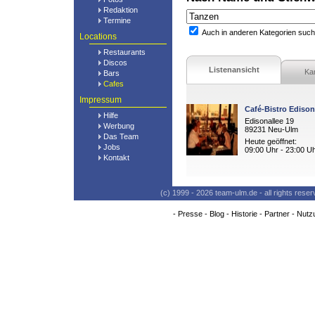
Redaktion
Termine
Auch in anderen Kategorien suc
Locations
Restaurants
Discos
Listenansicht
Ka
Bars
Cafes
Impressum
Café-Bistro Ediso
Hilfe
Edisonallee 19
Werbung
89231 Neu-Ulm
Das Team
Heute geöffnet:
Jobs
09:00 Uhr - 23:00 U
Kontakt
(c) 1999 - 2026 team-ulm.de - all rights res
-
Presse
-
Blog
-
Historie
-
Partner
-
Nutz