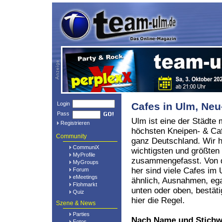
Login
Cafes in Ulm, N
Pass
Ulm ist eine der Städte 
Registrieren
höchsten Kneipen- & Caf
Community
ganz Deutschland. Wir h
CommuniX
wichtigsten und größten
MyProfile
zusammengefasst. Von d
MyGroups
her sind viele Cafes i
Forum
eMeetings
ähnlich, Ausnahmen, eg
Flohmarkt
unten oder oben, bestät
Quiz
hier die Regel.
Szene & News
Parties
Nach Name und Stichw
Fotos