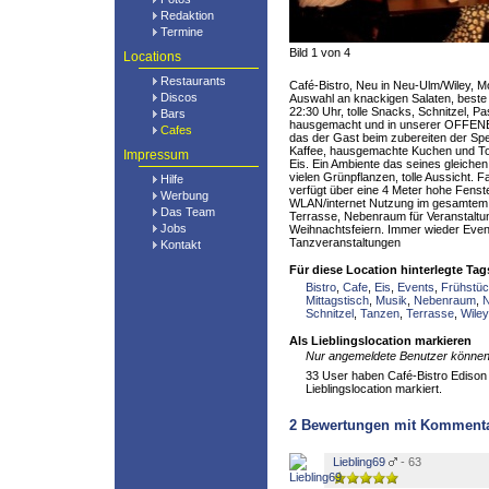
Redaktion
Termine
Bild 1 von 4
Locations
Restaurants
Café-Bistro, Neu in Neu-Ulm/Wiley, Mo
Discos
Auswahl an knackigen Salaten, beste
22:30 Uhr, tolle Snacks, Schnitzel, Pas
Bars
hausgemacht und in unserer OFFENE
Cafes
das der Gast beim zubereiten der Sp
Kaffee, hausgemachte Kuchen und Torte
Impressum
Eis. Ein Ambiente das seines gleiche
vielen Grünpflanzen, tolle Aussicht. 
Hilfe
verfügt über eine 4 Meter hohe Fenste
Werbung
WLAN/internet Nutzung im gesamtem 
Das Team
Terrasse, Nebenraum für Veranstalt
Jobs
Weihnachtsfeiern. Immer wieder Even
Tanzveranstaltungen
Kontakt
Für diese Location hinterlegte Tag
Bistro
,
Cafe
,
Eis
,
Events
,
Frühstü
Mittagstisch
,
Musik
,
Nebenraum
,
Schnitzel
,
Tanzen
,
Terrasse
,
Wiley
Als Lieblingslocation markieren
Nur angemeldete Benutzer können 
33 User haben Café-Bistro Edison 
Lieblingslocation markiert.
2
Bewertungen mit Komment
Liebling69
- 63