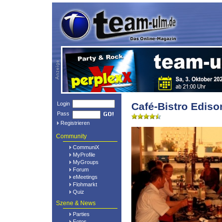
Login
Café-Bistro Edis
Pass
Registrieren
Community
CommuniX
MyProfile
MyGroups
Forum
eMeetings
Flohmarkt
Quiz
Szene & News
Parties
Fotos