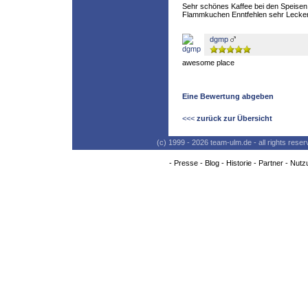
Sehr schönes Kaffee bei den Speisen
Flammkuchen Enntfehlen sehr Lecke
dgmp
awesome place
Eine Bewertung abgeben
<<<
zurück zur Übersicht
(c) 1999 - 2026 team-ulm.de - all rights res
-
Presse
-
Blog
-
Historie
-
Partner
-
Nutz