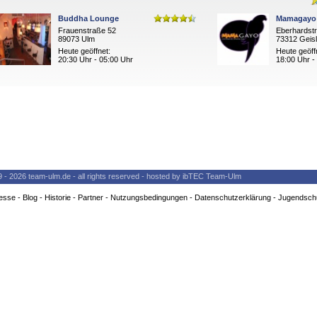
Buddha Lounge
Mamagayo 
Frauenstraße 52
Eberhardst
89073 Ulm
73312 Geisl
Heute geöffnet:
Heute geöff
20:30 Uhr - 05:00 Uhr
18:00 Uhr -
9 - 2026 team-ulm.de - all rights reserved - hosted by ibTEC Team-Ulm
esse
-
Blog
-
Historie
-
Partner
-
Nutzungsbedingungen
-
Datenschutzerklärung
-
Jugendsch