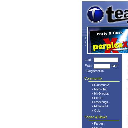
Login
Pass
Registrieren
Community
CommuniX
MyProfile
MyGroups
Forum
eMeetings
Flohmarkt
Quiz
Szene & News
Parties
Fotos