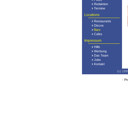
Redaktion
Termine
Locations
Restaurants
Discos
Bars
Cafes
Impressum
Hilfe
Werbung
Das Team
Jobs
Kontakt
(c) 199
-
Pr