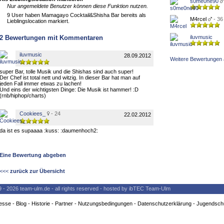
s0me0ne90
Nur angemeldete Benutzer können diese Funktion nutzen.
9 User haben Mamagayo Cocktail&Shisha Bar bereits als
M4rcel
- 36
Lieblingslocation markiert.
2
Bewertungen mit Kommentaren
iluvmusic
iluvmusic
28.09.2012
Weitere Bewertungen 
super Bar, tolle Musik und die Shishas sind auch super!
Der Chef ist total nett und witzig. In dieser Bar hat man auf
jeden Fall immer etwas zu lachen!
Und eins der wichtigsten Dinge: Die Musik ist hammer! :D
(rnb/hiphop/charts)
Cookiees_
- 24
22.02.2012
da ist es supaaaa :kuss: :daumenhoch2:
Eine Bewertung abgeben
<<<
zurück zur Übersicht
9 - 2026 team-ulm.de - all rights reserved - hosted by ibTEC Team-Ulm
esse
-
Blog
-
Historie
-
Partner
-
Nutzungsbedingungen
-
Datenschutzerklärung
-
Jugendsch