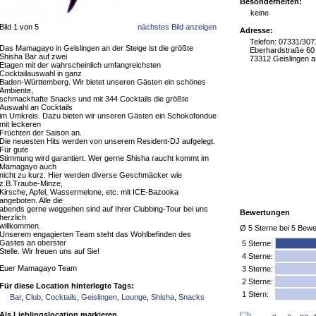
Besonderheiten:
keine
Bild 1 von 5
nächstes Bild anzeigen
Adresse:
Telefon: 07331/30
Das Mamagayo in Geislingen an der Steige ist die größte
Eberhardstraße 60
Shisha Bar auf zwei
73312 Geislingen a
Etagen mit der wahrscheinlich umfangreichsten
Cocktailauswahl in ganz
Baden-Württemberg. Wir bietet unseren Gästen ein schönes
Ambiente,
schmackhafte Snacks und mit 344 Cocktails die größte
Auswahl an Cocktails
im Umkreis. Dazu bieten wir unseren Gästen ein Schokofondue
mit leckeren
Früchten der Saison an.
Die neuesten Hits werden von unserem Resident-DJ aufgelegt.
Für gute
Stimmung wird garantiert. Wer gerne Shisha raucht kommt im
Mamagayo auch
nicht zu kurz. Hier werden diverse Geschmäcker wie
z.B.Traube-Minze,
Kirsche, Apfel, Wassermelone, etc. mit ICE-Bazooka
angeboten. Alle die
abends gerne weggehen sind auf Ihrer Clubbing-Tour bei uns
Bewertungen
herzlich
willkommen.
Ø
5
Sterne bei
5
Bewe
Unserem engagierten Team steht das Wohlbefinden des
Gastes an oberster
5
Sterne:
Stelle. Wir freuen uns auf Sie!
4 Sterne:
Euer Mamagayo Team
3 Sterne:
2 Sterne:
Für diese Location hinterlegte Tags:
1 Stern:
Bar
,
Club
,
Cocktails
,
Geislingen
,
Lounge
,
Shisha
,
Snacks
Als Lieblingslocation markieren