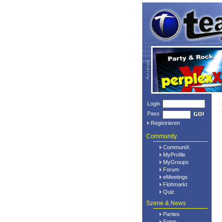
Login
Pass
Registrieren
Community
CommuniX
MyProfile
MyGroups
Forum
eMeetings
Flohmarkt
Quiz
Szene & News
Parties
Fotos