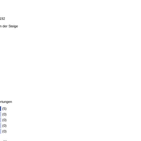
7192
n der Steige
rtungen
(5)
(0)
(0)
(0)
(0)