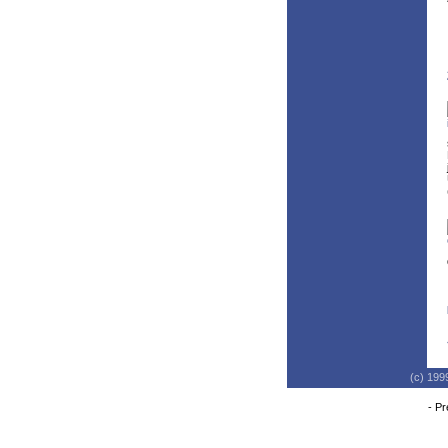
(c) 199
-
Pr