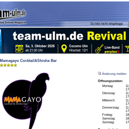
Du bist nicht eingeloggt.
Mamagayo Cocktail&Shisha Bar
Änderung melden
Öffnungszeiten:
Montag:
11
17
Dienstag:
11
17
Mittwoch:
11
17
Donnerstag:
11
17
Freitag:
18
Samstag:
18
Sonntag:
17