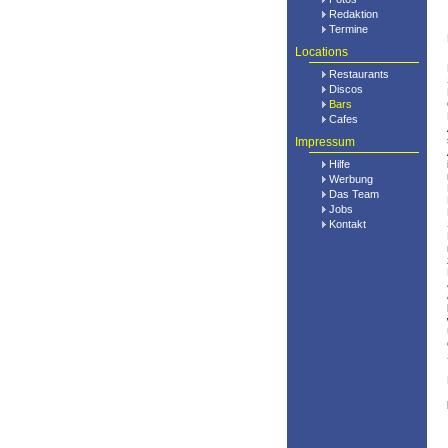
Redaktion
Termine
Locations
Restaurants
Discos
Bars
Cafes
Impressum
Hilfe
Werbung
Das Team
Jobs
Kontakt