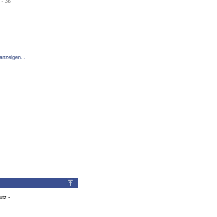
- 36
anzeigen...
utz
-