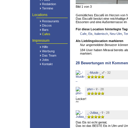
Redaktion
Bild 1 von 3
Termine
Locations
Gemütliches Eiscafé im Herzen von 
Das Eiscafé besitzt eine reichhaltig
Restaurants
Eissorten und eine Außenterrasse i
Discos
Für diese Location hinterlegte Tag
Bars
Cafe
,
Eis
,
Italienisch
,
Neu-Ulm
,
Te
Cafes
Impressum
Als Lieblingslocation markieren
Nur angemeldete Benutzer können 
Hilfe
184 User haben Miraval bereits als
Werbung
markiert.
Das Team
Jobs
28
Bewertungen mit Kommen
Kontakt
_-Musik-_
- 32
phrr--
- 28
Lecker!
^^
_-Juliaa_-
- 28
Das Eis ist echt genial,
Das ist das BESTE Eis in Ulm und