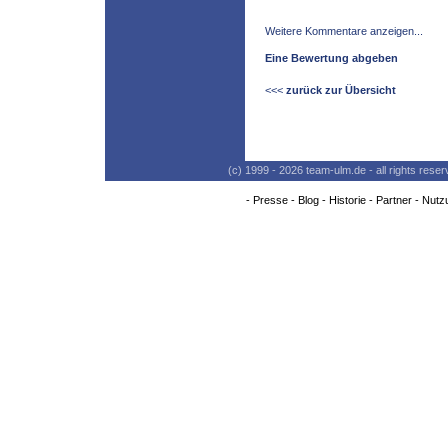
Weitere Kommentare anzeigen...
Eine Bewertung abgeben
<<<
zurück zur Übersicht
(c) 1999 - 2026 team-ulm.de - all rights res
-
Presse
-
Blog
-
Historie
-
Partner
-
Nutz