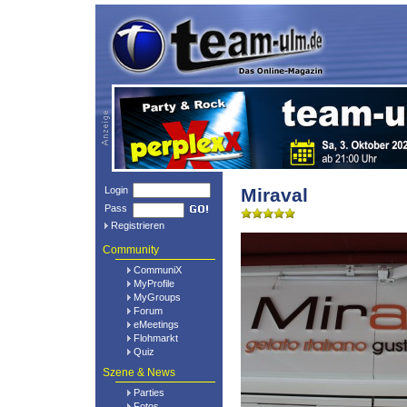
Login
Miraval
Pass
Registrieren
Community
CommuniX
MyProfile
MyGroups
Forum
eMeetings
Flohmarkt
Quiz
Szene & News
Parties
Fotos