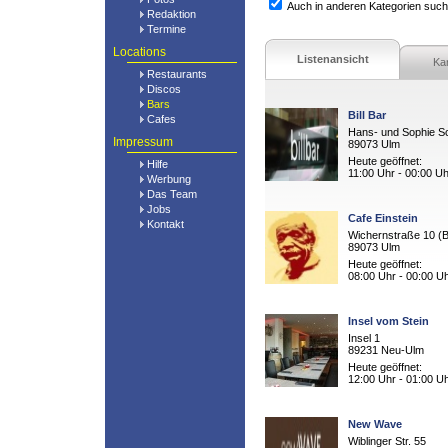
Auch in anderen Kategorien suc
Redaktion
Termine
Locations
Listenansicht
Ka
Restaurants
Discos
Bars
Bill Bar
Cafes
Hans- und Sophie Sc
Impressum
89073 Ulm
Heute geöffnet:
Hilfe
11:00 Uhr - 00:00 Uh
Werbung
Das Team
Jobs
Cafe Einstein
Kontakt
Wichernstraße 10 (B
89073 Ulm
Heute geöffnet:
08:00 Uhr - 00:00 U
Insel vom Stein
Insel 1
89231 Neu-Ulm
Heute geöffnet:
12:00 Uhr - 01:00 U
New Wave
Wiblinger Str. 55