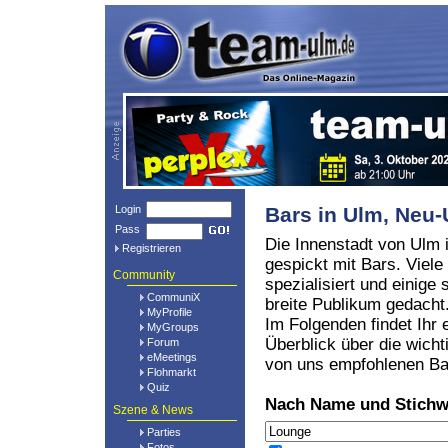
Login
Bars in Ulm, Ne
Pass
Die Innenstadt von Ulm i
Registrieren
gespickt mit Bars. Viele
Community
spezialisiert und einige 
CommuniX
breite Publikum gedacht
MyProfile
Im Folgenden findet Ihr 
MyGroups
Überblick über die wicht
Forum
eMeetings
von uns empfohlenen Ba
Flohmarkt
Quiz
Nach Name und Stichw
Szene & News
Parties
Fotos