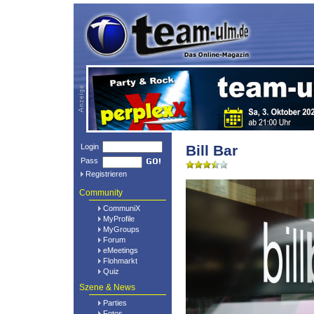
Login
Bill Bar
Pass
Registrieren
Community
CommuniX
MyProfile
MyGroups
Forum
eMeetings
Flohmarkt
Quiz
Szene & News
Parties
Fotos