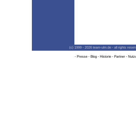
(c) 1999 - 2026 team-ulm.de - all rights res
-
Presse
-
Blog
-
Historie
-
Partner
-
Nutz