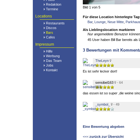
Redaktion
Bild 1 von 5
Termine
Locations
Für diese Location hinterlegte Tag
Bar
,
Lounge
,
Neue Mitte
,
Parkhau
Restaurants
Discos
Als Lieblingslocation markieren
Bars
Nur angemeldete Benutzer können 
Cafes
45 User haben Bill Bar bereits als L
Impressum
3
Bewertungen mit Komment
Hilfe
Werbung
Das Team
TheLeyn
Jobs
Kontakt
Es ist sehr lecker dort!
sensibel163
- 64
das essen ist so super ,die weine sind
_symbol_
- 49
Eine Bewertung abgeben
<<<
zurück zur Übersicht