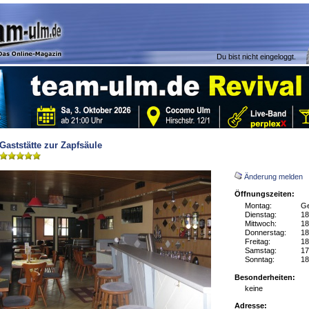
Du bist nicht eingeloggt.
Gaststätte zur Zapfsäule
Änderung melden
Öffnungszeiten:
Montag:
Ge
Dienstag:
18
Mittwoch:
18
Donnerstag:
18
Freitag:
18
Samstag:
17
Sonntag:
18
Besonderheiten:
keine
Adresse: