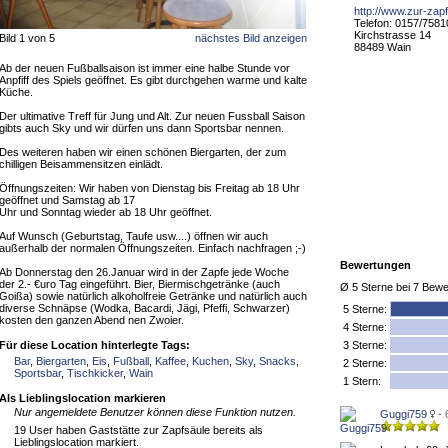
http://www.zur-zapf
Telefon: 0157/758
Kirchstrasse 14
Bild 1 von 5
nächstes Bild anzeigen
88489 Wain
Ab der neuen Fußballsaison ist immer eine halbe Stunde vor
Anpfiff des Spiels geöffnet. Es gibt durchgehen warme und kalte
Küche.
Der ultimative Treff für Jung und Alt. Zur neuen Fussball Saison
gibts auch Sky und wir dürfen uns dann Sportsbar nennen.
Des weiteren haben wir einen schönen Biergarten, der zum
chilligen Beisammensitzen einlädt.
Öffnungszeiten: Wir haben von Dienstag bis Freitag ab 18 Uhr
geöffnet und Samstag ab 17
Uhr und Sonntag wieder ab 18 Uhr geöffnet.
Auf Wunsch (Geburtstag, Taufe usw....) öffnen wir auch
außerhalb der normalen Öffnungszeiten. Einfach nachfragen ;-)
Bewertungen
Ab Donnerstag den 26.Januar wird in der Zapfe jede Woche
der 2.- €uro Tag eingeführt. Bier, Biermischgetränke (auch
Ø
5
Sterne bei
7
Bewe
Goißa) sowie natürlich alkoholfreie Getränke und natürlich auch
diverse Schnäpse (Wodka, Bacardi, Jägi, Pfeffi, Schwarzer)
5
Sterne:
kosten den ganzen Abend nen Zwoier.
4 Sterne:
Für diese Location hinterlegte Tags:
3 Sterne:
Bar
,
Biergarten
,
Eis
,
Fußball
,
Kaffee
,
Kuchen
,
Sky
,
Snacks
,
2 Sterne:
Sportsbar
,
Tischkicker
,
Wain
1 Stern:
Als Lieblingslocation markieren
Nur angemeldete Benutzer können diese Funktion nutzen.
Guggi759
- 
19 User haben Gaststätte zur Zapfsäule bereits als
Lieblingslocation markiert.