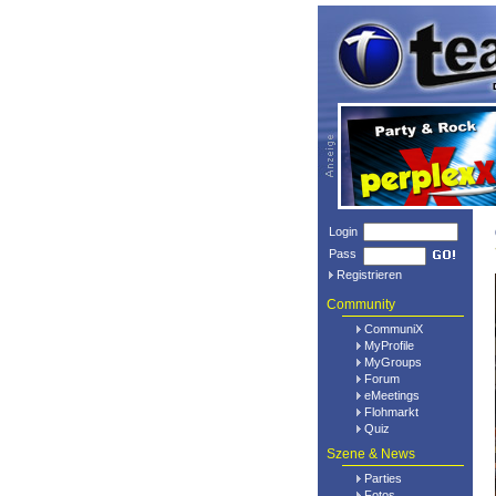
Login
Pass
Registrieren
Community
CommuniX
MyProfile
MyGroups
Forum
eMeetings
Flohmarkt
Quiz
Szene & News
Parties
Fotos