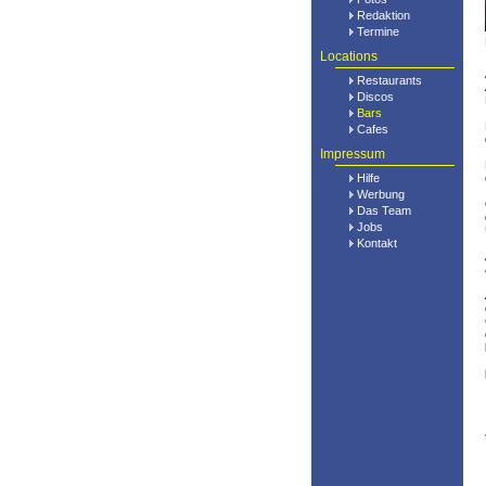
Redaktion
Termine
Locations
Restaurants
Discos
Bars
Cafes
Impressum
Hilfe
Werbung
Das Team
Jobs
Kontakt