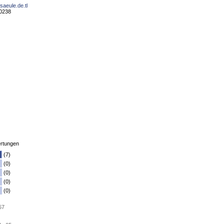
saeule.de.tl
10238
rtungen
(7)
(0)
(0)
(0)
(0)
67