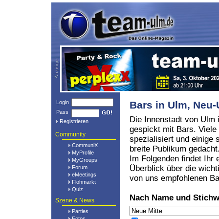
Login
Bars in Ulm, Ne
Pass
Die Innenstadt von Ulm i
Registrieren
gespickt mit Bars. Viele
Community
spezialisiert und einige 
CommuniX
breite Publikum gedacht
MyProfile
Im Folgenden findet Ihr 
MyGroups
Überblick über die wicht
Forum
eMeetings
von uns empfohlenen Ba
Flohmarkt
Quiz
Nach Name und Stichw
Szene & News
Parties
Fotos