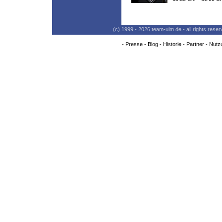
(c) 1999 - 2026 team-ulm.de - all rights res
-
Presse
-
Blog
-
Historie
-
Partner
-
Nutz