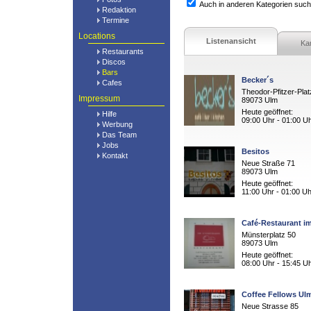
Auch in anderen Kategorien suc
Redaktion
Termine
Locations
Listenansicht
Ka
Restaurants
Discos
Bars
Becker´s
Cafes
Theodor-Pfitzer-Plat
Impressum
89073 Ulm
Heute geöffnet:
Hilfe
09:00 Uhr - 01:00 U
Werbung
Das Team
Jobs
Besitos
Kontakt
Neue Straße 71
89073 Ulm
Heute geöffnet:
11:00 Uhr - 01:00 Uh
Café-Restaurant i
Münsterplatz 50
89073 Ulm
Heute geöffnet:
08:00 Uhr - 15:45 U
Coffee Fellows Ul
Neue Strasse 85