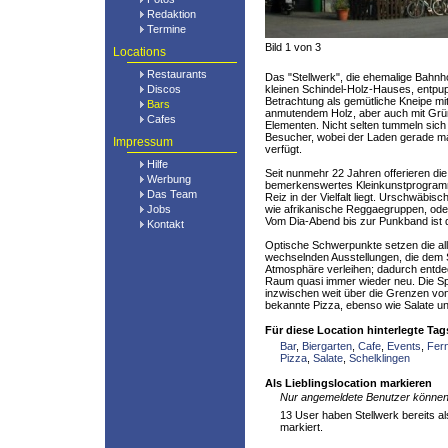
Redaktion
Termine
Bild 1 von 3
Locations
Restaurants
Das "Stellwerk", die ehemalige Bahnh
Discos
kleinen Schindel-Holz-Hauses, entpup
Betrachtung als gemütliche Kneipe mit 
Bars
anmutendem Holz, aber auch mit Gr
Cafes
Elementen. Nicht selten tummeln sich
Besucher, wobei der Laden gerade mal
Impressum
verfügt.
Hilfe
Seit nunmehr 22 Jahren offerieren die
Werbung
bemerkenswertes Kleinkunstprogramm
Das Team
Reiz in der Vielfalt liegt. Urschwäbis
Jobs
wie afrikanische Reggaegruppen, oder
Vom Dia-Abend bis zur Punkband ist q
Kontakt
Optische Schwerpunkte setzen die al
wechselnden Ausstellungen, die dem 
Atmosphäre verleihen; dadurch entd
Raum quasi immer wieder neu. Die Spe
inzwischen weit über die Grenzen von
bekannte Pizza, ebenso wie Salate un
Für diese Location hinterlegte Tag
Bar
,
Biergarten
,
Cafe
,
Events
,
Fer
Pizza
,
Salate
,
Schelklingen
Als Lieblingslocation markieren
Nur angemeldete Benutzer können 
13 User haben Stellwerk bereits als
markiert.