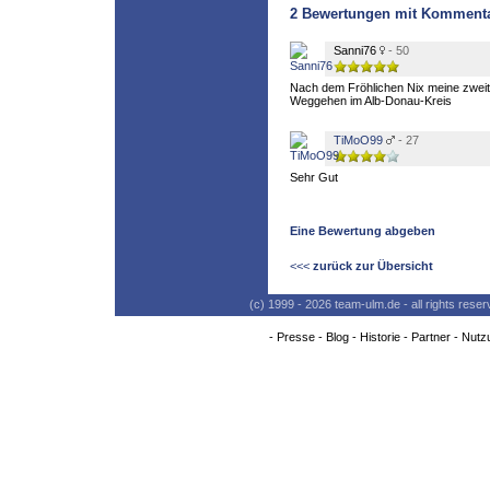
2
Bewertungen mit Komment
Sanni76
- 50
Nach dem Fröhlichen Nix meine zweit
Weggehen im Alb-Donau-Kreis
TiMoO99
- 27
Sehr Gut
Eine Bewertung abgeben
<<<
zurück zur Übersicht
(c) 1999 - 2026 team-ulm.de - all rights res
-
Presse
-
Blog
-
Historie
-
Partner
-
Nutz