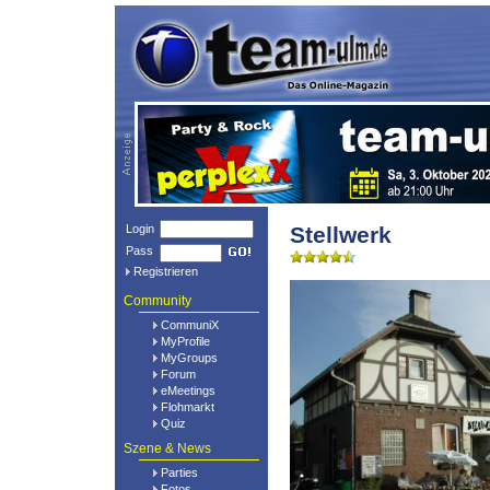
Login
Stellwerk
Pass
Registrieren
Community
CommuniX
MyProfile
MyGroups
Forum
eMeetings
Flohmarkt
Quiz
Szene & News
Parties
Fotos