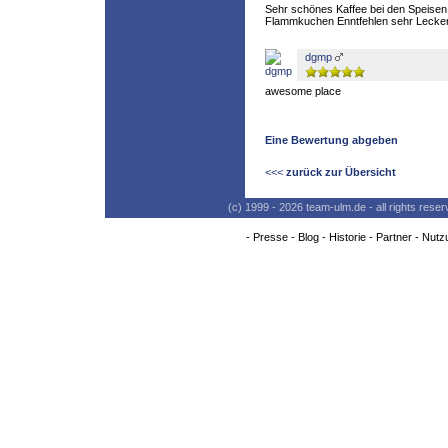
Sehr schönes Kaffee bei den Speisen
Flammkuchen Enntfehlen sehr Lecke
dgmp
awesome place
Eine Bewertung abgeben
<<<
zurück zur Übersicht
(c) 1999 - 2026 team-ulm.de - all rights res
-
Presse
-
Blog
-
Historie
-
Partner
-
Nutz