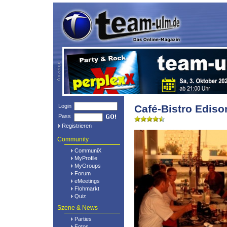
Login
Café-Bistro Edis
Pass
Registrieren
Community
CommuniX
MyProfile
MyGroups
Forum
eMeetings
Flohmarkt
Quiz
Szene & News
Parties
Fotos