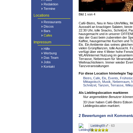
Redaktion
Termine
Bild 1 von 4
Locations
Restaurants
Café-Bistro, Neu in Neu-Ulm/Wiley, Mo
Discos
Auswahl an knackigen Salaten, beste
22:30 Uhr, tolle Snacks, Schnitzel, Pas
Bars
hausgemacht und in unserer OFFENE
Cafes
das der Gast beim zubereiten der Sp
Kaffee, hausgemachte Kuchen und Torte
Impressum
Eis. Ein Ambiente das seines gleiche
vielen Grünpflanzen, tolle Aussicht. 
Hilfe
verfügt über eine 4 Meter hohe Fenste
Werbung
WLAN/internet Nutzung im gesamtem 
Das Team
Terrasse, Nebenraum für Veranstalt
Jobs
Weihnachtsfeiern. Immer wieder Even
Tanzveranstaltungen
Kontakt
Für diese Location hinterlegte Tag
Bistro
,
Cafe
,
Eis
,
Events
,
Frühstü
Mittagstisch
,
Musik
,
Nebenraum
,
Schnitzel
,
Tanzen
,
Terrasse
,
Wiley
Als Lieblingslocation markieren
Nur angemeldete Benutzer können 
33 User haben Café-Bistro Edison 
Lieblingslocation markiert.
2
Bewertungen mit Komment
Liebling69
- 63