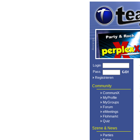
Login
Pass
Registrieren
Community
CommuniX
MyProfile
MyGroups
Forum
eMeetings
Flohmarkt
Quiz
Szene & News
Parties
Fotos