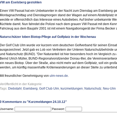
VW am Eselsberg gestohlen
Einen VW Passat hat ein Unbekannter in der Nacht zum Dienstag am Eselsberg ge
Montagnachmittag und Dienstagmorgen stand der Wagen auf einem Abstellplatz i
weckte er offensichtlich das Interesse eines Autodiebes. Auf bisher unbekannte We
flüchtete damit. Nun fahndet die Polizei nach dem grauen VW Passat mit dem Ke
Fahrzeug aus dem Baujahr 2001 ist mit einem Navigationsgerät der Firma Becker a
Naturschützer loben Biotop-Pflege auf Golfplatz in der Wochenau
Der Golf Club Ulm wurde vor kurzem vom deutschen Golfverband für seinen Einsatz
ausgezeichnet. Jetzt gab es Lob von Vertretern der Unteren Naturschutzbehörde 
und Naturschutz (BUND). "Der Naturanteil ist hier besonders hoch im Vergleich zu 
Bernd Ulrich Müller, BUND-Regionalvorsitzender Donau-Iller, die Vereinsverantwor
ein neues Biotop. Über der Straße, also nicht mehr auf dem Golfplatz, soll ein gro
werden, um künftig massenhafte Krötenwanderungen an dieser Stelle zu unterbin
Mit freundlicher Genehmigung von
ulm-news.de
.
Veröffentlicht in der Kategorie:
Tags:
Diebstahl
,
Eselsberg
,
Golf Club Ulm
,
kurzmeldungen
,
Naturschutz
,
Neu-Ulm
0
Kommentare zu "Kurzmeldungen 24.10.12"
Username:
Passwort: