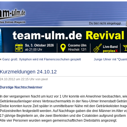
Du bist nicht eingeloggt.
«
Ganz groß: Xylophon wird mit Flamencoschuhen gespielt
Junge Ulmer mit "Quant
Kurzmeldungen 24.10.12
24.10.2012 um 22:15 Uhr von
pixel
Durstige Nachtschwärmer
In der vergangenen Nacht um kurz vor 1 Uhr konnte ein Anwohner beobachten, wi
Getränkeaußenlager eines Verbrauchermarkts in der Neu-Ulmer Innenstadt Geträn
Diebe konnten kurze Zeit später in unmittelbarer Nähe mit den Getränkekisten tra
Polizeistreifen festgestellt werden. Auf Nachfrage gaben die drei Männer im Alter 
17-jährige Begleiterin an, die zwei Bierkisten und die Colakisten aufgrund großem
Alle vier Personen wurden wegen gemeinschaftlichen Diebstahls angezeigt.