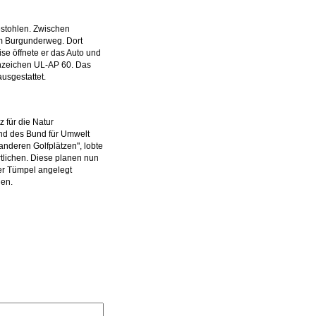
stohlen. Zwischen
m Burgunderweg. Dort
ise öffnete er das Auto und
nnzeichen UL-AP 60. Das
usgestattet.
 für die Natur
und des Bund für Umwelt
anderen Golfplätzen", lobte
tlichen. Diese planen nun
ßer Tümpel angelegt
den.