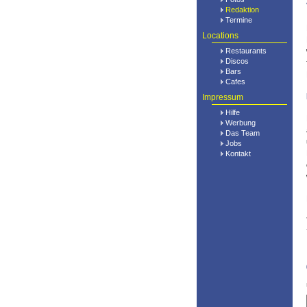
Redaktion
Termine
Locations
Restaurants
Discos
Bars
Cafes
Impressum
Hilfe
Werbung
Das Team
Jobs
Kontakt