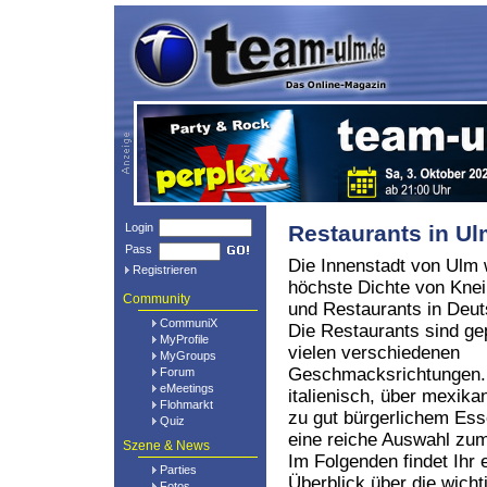
Login
Restaurants in U
Pass
Die Innenstadt von Ulm 
Registrieren
höchste Dichte von Kne
Community
und Restaurants in Deut
CommuniX
Die Restaurants sind ge
MyProfile
vielen verschiedenen
MyGroups
Geschmacksrichtungen.
Forum
eMeetings
italienisch, über mexikan
Flohmarkt
zu gut bürgerlichem Ess
Quiz
eine reiche Auswahl z
Szene & News
Im Folgenden findet Ihr 
Parties
Überblick über die wich
Fotos