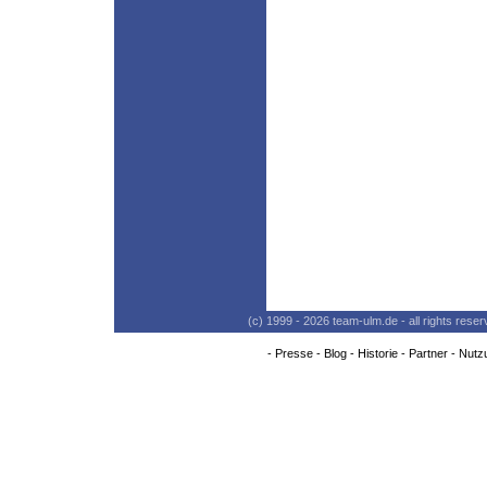
(c) 1999 - 2026 team-ulm.de - all rights res
-
Presse
-
Blog
-
Historie
-
Partner
-
Nutz