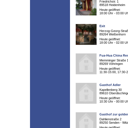
Friedrichstr. 1
89518 Heidenheim
Heute geöffnet:
18:00 Uhr - 03:00 U
Exit
Herzog-Georg-Stra
89264 Weißenhorn
Heute geöffnet:
18:00 Uhr - 02:00 U
Fua-Hua China Res
Memminger Straße 
89269 Vöhringen
Heute geöffnet:
11:30-15:00, 17:30-
Gasthof Adler
Kapellenberg 30
89610 Oberdisching
Heute geöffnet:
10:30 Uhr - 00:00 U
Gasthof zur golde
Dahlienstraße 2
89250 Senden - Wit
Heute geöffnet: