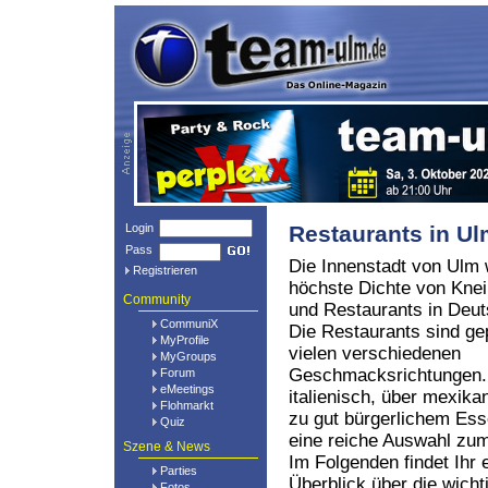
Login
Restaurants in U
Pass
Die Innenstadt von Ulm 
Registrieren
höchste Dichte von Kne
Community
und Restaurants in Deut
CommuniX
Die Restaurants sind ge
MyProfile
vielen verschiedenen
MyGroups
Geschmacksrichtungen.
Forum
eMeetings
italienisch, über mexikan
Flohmarkt
zu gut bürgerlichem Ess
Quiz
eine reiche Auswahl z
Szene & News
Im Folgenden findet Ihr 
Parties
Überblick über die wich
Fotos