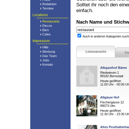
Solltet ihr noch den ein
Redaktion
Termine
einfach.
Locations
Nach Name und Stichw
Restaurants
Discos
Bars
Cafes
Auch in anderen Kategorien suc
Impressum
Hilfe
Werbung
Listenansicht
Ka
Das Team
Jobs
Kontakt
Albgasthof Bären
Riedwiesen 1
89182 Bernstadt
Heute geöffnet:
11:00 Uhr - 00:00 Uh
Allgäuer Hof
Fischergasse 12
89073 Ulm
Heute geöffnet:
11:30 Uhr - 23:30 Uh
Altes Posthalterha