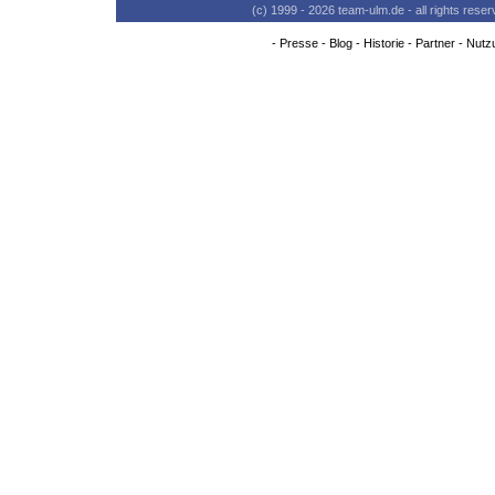
(c) 1999 - 2026 team-ulm.de - all rights res
-
Presse
-
Blog
-
Historie
-
Partner
-
Nutz