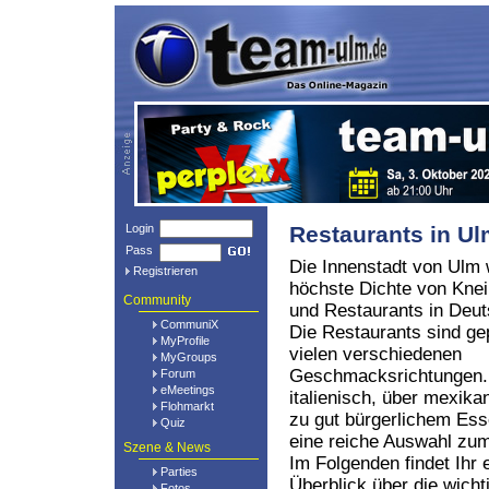
Login
Restaurants in U
Pass
Die Innenstadt von Ulm 
Registrieren
höchste Dichte von Kne
Community
und Restaurants in Deut
CommuniX
Die Restaurants sind ge
MyProfile
vielen verschiedenen
MyGroups
Geschmacksrichtungen.
Forum
eMeetings
italienisch, über mexikan
Flohmarkt
zu gut bürgerlichem Ess
Quiz
eine reiche Auswahl z
Szene & News
Im Folgenden findet Ihr 
Parties
Überblick über die wich
Fotos