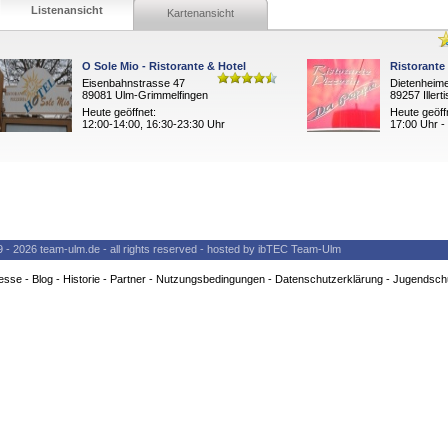
Listenansicht
Kartenansicht
O Sole Mio - Ristorante & Hotel
Ristorante
Eisenbahnstrasse 47
Dietenheime
89081 Ulm-Grimmelfingen
89257 Illert
Heute geöffnet:
Heute geöff
12:00-14:00, 16:30-23:30 Uhr
17:00 Uhr -
9 - 2026 team-ulm.de - all rights reserved - hosted by ibTEC Team-Ulm
esse
-
Blog
-
Historie
-
Partner
-
Nutzungsbedingungen
-
Datenschutzerklärung
-
Jugendsch