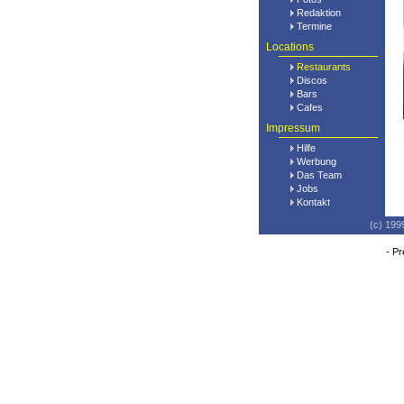
Redaktion
Termine
Locations
Restaurants
Discos
Bars
Cafes
Impressum
Hilfe
Werbung
Das Team
Jobs
Kontakt
(c) 199
-
Pr