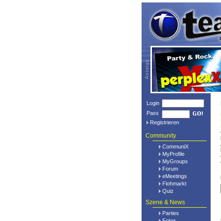
Login
Pass
Registrieren
Community
CommuniX
MyProfile
MyGroups
Forum
eMeetings
Flohmarkt
Quiz
Szene & News
Parties
Fotos