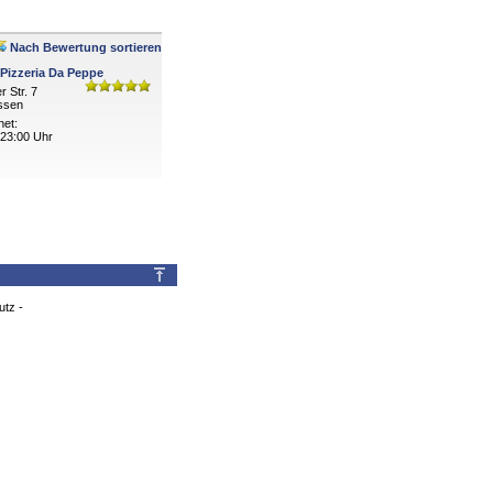
Nach Bewertung sortieren
 Pizzeria Da Peppe
r Str. 7
issen
net:
 23:00 Uhr
utz
-