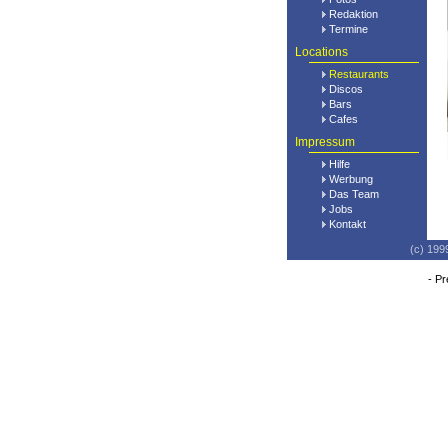
Redaktion
Termine
Locations
Restaurants
Discos
Bars
Cafes
Impressum
Hilfe
Werbung
Das Team
Jobs
Kontakt
(c) 199
-
Pr