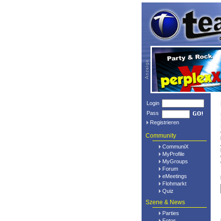
Login
Pass
Registrieren
Community
CommuniX
MyProfile
MyGroups
Forum
eMeetings
Flohmarkt
Quiz
Szene & News
Parties
Fotos