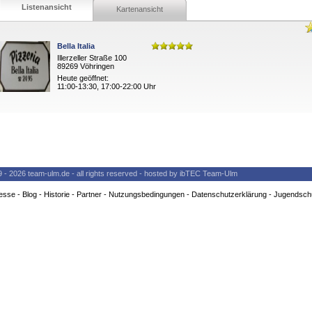
Listenansicht
Kartenansicht
Bella Italia
Illerzeller Straße 100
89269 Vöhringen
Heute geöffnet:
11:00-13:30, 17:00-22:00 Uhr
9 - 2026 team-ulm.de - all rights reserved - hosted by ibTEC Team-Ulm
esse
-
Blog
-
Historie
-
Partner
-
Nutzungsbedingungen
-
Datenschutzerklärung
-
Jugendsch