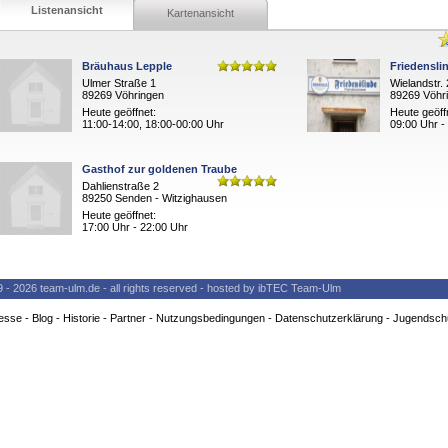
Listenansicht
Kartenansicht
Bräuhaus Lepple
Friedensli
Ulmer Straße 1
Wielandstr.
89269 Vöhringen
89269 Vöhr
Heute geöffnet:
Heute geöff
11:00-14:00, 18:00-00:00 Uhr
09:00 Uhr -
Gasthof zur goldenen Traube
Dahlienstraße 2
89250 Senden - Witzighausen
Heute geöffnet:
17:00 Uhr - 22:00 Uhr
9 - 2026 team-ulm.de - all rights reserved - hosted by ibTEC Team-Ulm
esse
-
Blog
-
Historie
-
Partner
-
Nutzungsbedingungen
-
Datenschutzerklärung
-
Jugendsch