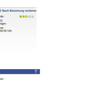
Nach Bewertung sortieren
nde
 22
ingen
net:
 00:00 Uhr
utz
-