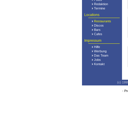
Redaktion
Termine
Locations
Restaurants
Discos
Bars
Cafes
Impressum
Hilfe
Werbung
Das Team
Jobs
Kontakt
(c) 199
-
Pr