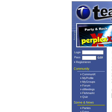
Login
Pass
Registrieren
Community
CommuniX
MyProfile
MyGroups
Forum
eMeetings
Flohmarkt
Quiz
Szene & News
Parties
Fotos