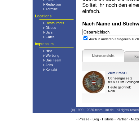
Solltet ihr noch den ein
Redaktion
Termine
einfach.
Locations
Nach Name und Stichw
Restaurants
Discos
Bars
Cafes
Auch in anderen Kategorien suc
Impressum
Hilfe
Werbung
Listenansicht
Ka
Das Team
Jobs
Kontakt
Zum Franzl
Ochsengasse 2
89077 Ulm-Söflingen
Heute geöffnet:
Nein
(c) 1999 - 2026 team-ulm.de - all rights res
-
Presse
-
Blog
-
Historie
-
Partner
-
Nutz