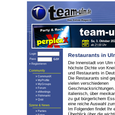
Login
Restaurants in U
Pass
Die Innenstadt von Ulm 
Registrieren
höchste Dichte von Kne
Community
und Restaurants in Deut
CommuniX
Die Restaurants sind ge
MyProfile
vielen verschiedenen
MyGroups
Geschmacksrichtungen.
Forum
eMeetings
italienisch, über mexikan
Flohmarkt
zu gut bürgerlichem Ess
Quiz
eine reiche Auswahl z
Szene & News
Im Folgenden findet Ihr 
Parties
Überblick über die wich
Fotos