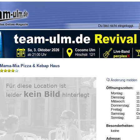
Du bist nicht eingeloggt.
Mama-Mia Pizza & Kebap Haus
Änderung melden
Öffnungszeiten:
Montag:
11
Dienstag:
11
Mittwoch:
11
Donnerstag:
11
Freitag:
11
Samstag:
Ge
Sonntag:
11
Besonderheiten:
keine
Adresse: