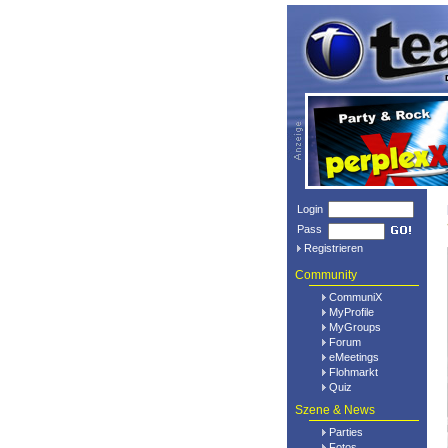
Login
Pass
Registrieren
Community
CommuniX
MyProfile
MyGroups
Forum
eMeetings
Flohmarkt
Quiz
Szene & News
Parties
Fotos