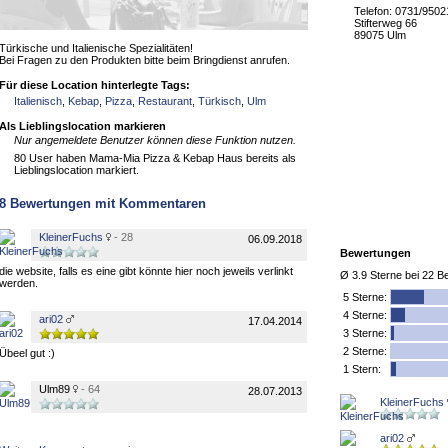
Telefon: 0731/950
Stifterweg 66
89075 Ulm
Türkische und Italienische Spezialitäten!
Bei Fragen zu den Produkten bitte beim Bringdienst anrufen.
Für diese Location hinterlegte Tags:
Italienisch
,
Kebap
,
Pizza
,
Restaurant
,
Türkisch
,
Ulm
Als Lieblingslocation markieren
Nur angemeldete Benutzer können diese Funktion nutzen.
80 User haben Mama-Mia Pizza & Kebap Haus bereits als
Lieblingslocation markiert.
8
Bewertungen mit Kommentaren
KleinerFuchs
- 28
06.09.2018
Bewertungen
die website, falls es eine gibt könnte hier noch jeweils verlinkt
Ø
3.9
Sterne bei
22
Be
werden.
5
Sterne:
4 Sterne:
ari02
17.04.2014
3 Sterne:
2 Sterne:
Übeel gut :)
1 Stern:
Ulm89
- 64
28.07.2013
KleinerFuchs
ari02