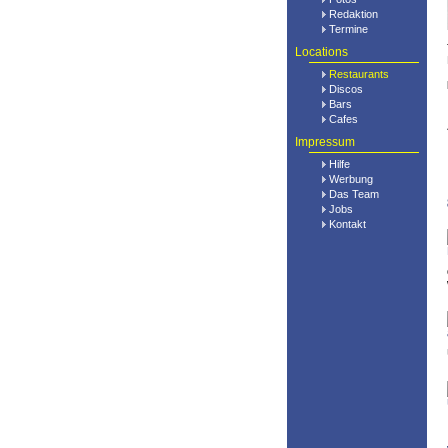
Redaktion
Termine
Locations
Restaurants
Discos
Bars
Cafes
Impressum
Hilfe
Werbung
Das Team
Jobs
Kontakt