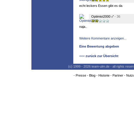
echt leckers Essen gibt es da
Optimist2000
- 36
naja..
Weitere Kommentare anzeigen...
Eine Bewertung abgeben
<<<
zurück zur Übersicht
(c) 1999 - 2026 team-ulm.de - all rights res
-
Presse
-
Blog
-
Historie
-
Partner
-
Nutz