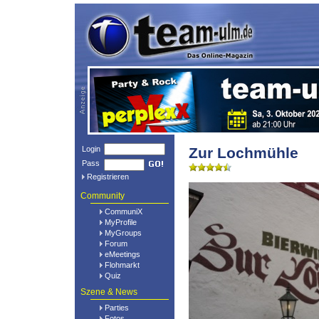
Login
Zur Lochmühle
Pass
Registrieren
Community
CommuniX
MyProfile
MyGroups
Forum
eMeetings
Flohmarkt
Quiz
Szene & News
Parties
Fotos