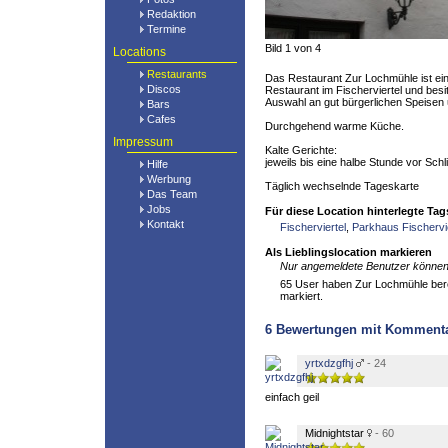
Redaktion
Termine
Bild 1 von 4
Locations
Restaurants
Das Restaurant Zur Lochmühle ist ei
Discos
Restaurant im Fischerviertel und besit
Auswahl an gut bürgerlichen Speisen
Bars
Cafes
Durchgehend warme Küche.
Impressum
Kalte Gerichte:
jeweils bis eine halbe Stunde vor Sch
Hilfe
Werbung
Täglich wechselnde Tageskarte
Das Team
Jobs
Für diese Location hinterlegte Tag
Kontakt
Fischerviertel
,
Parkhaus Fischervie
Als Lieblingslocation markieren
Nur angemeldete Benutzer können 
65 User haben Zur Lochmühle berei
markiert.
6
Bewertungen mit Komment
yrtxdzgfhj
- 24
einfach geil
Midnightstar
- 60