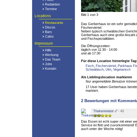
Redaktion
Termine
Bild 1 von 3
Locations
Restaurants
Das Gerberhaus ist ein sehr gemütli
Discos
Fischerviertel.
Neben typisch schwäbischen Gerichte
Bars
Gerberhaus auch eine große Anzahl 
Cafes
und Fischspezialitäten.
Impressum
Die Öffnungszeiten:
täglich von 11:30 - 14:00
Hilfe
und ab 17:30
Werbung
Das Team
Für diese Location hinterlegte Tag
Jobs
Fisch
,
Fischerviertel
,
Parkhaus Fis
Kontakt
Schwäbisch
,
Ulm
,
Vegetarisch
Als Lieblingslocation markieren
Nur angemeldete Benutzer können 
17 User haben Gerberhaus bereits 
markiert.
2
Bewertungen mit Komment
Thekenmeistr
- 49
Das Essen ist echt super mit einer w
Service ist flott und zuvorkommend! E
auch unter der Woche nötig!