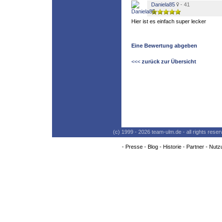
Daniela85
- 41
Hier ist es einfach super lecker
Eine Bewertung abgeben
<<<
zurück zur Übersicht
(c) 1999 - 2026 team-ulm.de - all rights res
-
Presse
-
Blog
-
Historie
-
Partner
-
Nutz