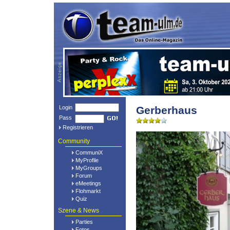
Login
Gerberhaus
Pass
Registrieren
Community
CommuniX
MyProfile
MyGroups
Forum
eMeetings
Flohmarkt
Quiz
Szene & News
Parties
Fotos